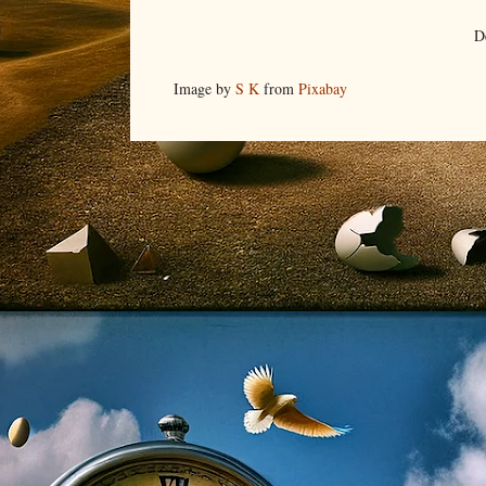
D
Image by
S K
from
Pixabay