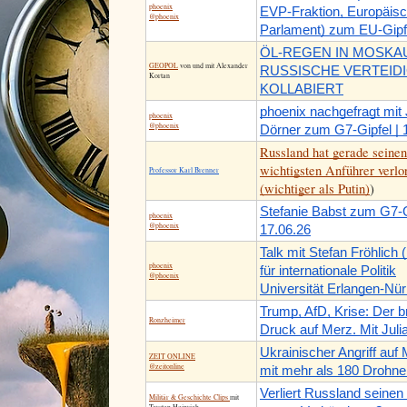
phoenix
EVP-Fraktion, Europäis
@phoenix
Parlament) zum EU-Gipf
ÖL-REGEN IN MOSKAU
GEOPOL
von und mit Alexander
RUSSISCHE VERTEID
Kortan
KOLLABIERT
phoenix nachgefragt mit
phoenix
@phoenix
Dörner zum G7-Gipfel | 
Russland hat gerade seinen
wichtigsten Anführer verlo
Professor Karl Brenner
(wichtiger als Putin)
)
Stefanie Babst zum G7-G
phoenix
@phoenix
17.06.26
Talk mit Stefan Fröhlich 
phoenix
für internationale Politik
@phoenix
Universität Erlangen-Nü
Trump, AfD, Krise: Der b
Ronzheimer
Druck auf Merz. Mit Juli
Ukrainischer Angriff auf
ZEIT ONLINE
@zeitonline
mit mehr als 180 Drohne
Verliert Russland seinen 
Militär & Geschichte Clips
mit
Torsten Heinrich