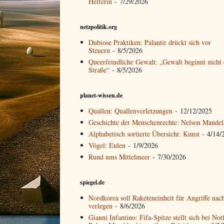
Helferin
- 7/29/2026
netzpolitik.org
Dubiose Praktiken: Palantir drückt sich vor
Steuern
- 8/5/2026
Queerfeindliche Gewalt: „Gewalt beginnt nicht 
Straße“
- 8/5/2026
planet-wissen.de
Quallen: Quallenverletzungen
- 12/12/2025
Geschichte der Menschenrechte: Nelson Mandel
Alphabetisch sortierte Übersicht: Kunst
- 4/14/
Vögel: Eulen
- 1/9/2026
Rund ums Mittelmeer
- 7/30/2026
spiegel.de
Nordkorea soll Raketeneinheit für Angriffe nac
verlegen
- 8/6/2026
Gianni Infantino: Fifa-Spitze stellt sich bei Not