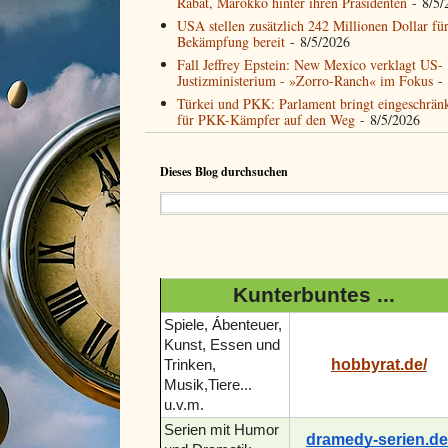
Rabat, Marokko hinter ihren Präsidenten
- 8/5/
USA stellen zusätzlich 242 Millionen Dollar fü
Bekämpfung bereit
- 8/5/2026
Fall Jeffrey Epstein: New Mexico verklagt US-
Justizministerium - »Zorro-Ranch« im Fokus
- 
Türkei und PKK: Parlament bringt eingeschrän
für PKK-Kämpfer auf den Weg
- 8/5/2026
Dieses Blog durchsuchen
Kunterbuntes ...
Spiele, Ábenteuer,
Kunst, Essen und
hobbyrat.de/
Trinken,
Musik,Tiere...
u.v.m.
Serien mit Humor
dramedy-serien.de