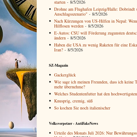
starten
- 8/5/2026
Drohne am Flughafen Leipzig/Halle: Dobrindt s
Anschlagsszenario"
- 8/5/2026
Nach Kürzungen von US-Hilfen in Nepal: Wen
Hilflosen werden
- 8/5/2026
E-Autos: CSU will Förderung zugunsten deutsch
ändern
- 8/5/2026
Haben die USA zu wenig Raketen für eine Eska
Iran?
- 8/5/2026
SZ-Magazin
Gackerglück
Wie sage ich meinen Freunden, dass ich keine T
mehr übernehme?
Welches Studentenfutter hat den hochwertigste
Knusprig, cremig, süß
So kochen Sie noch italienischer
Volksverpetzer - AntiFakeNews
Urteile des Monats Juli 2026: Nur Bewährungss