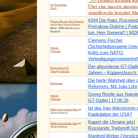
"555 Drohnen Richtung Rus
ntv Nachrichten
Über eine massive ukraini
@n-tv
Angriffswelle berichtet Mu
#344 Die Nato, Russland
Podcast: Was tun, Herr General?
mit Ex-Nato-General Erhard
Primakow-Doktrin | Pod
Bühler. MDR Mitteldeutscher
Rundfunk
tun, Herr General? | MD
Clemens Fischer
(Sicherheitsexperte Univ
phoenix
@phoenix
Köln) zum NATO-
Verteidigungsministertref
Der absurdeste G7-Gipfel
Küppersbusch TV
@kueppersbuschtv
Jahren – Küppersbusch
Die harte Wahrheit über 
Ronzheimer
Reformen. Mit Julia Löhr
Georg Restle aus Nairo
phoenix
@phoenix
G7-Gipfel | 17.06.26
Ist das Iran-Abkommen di
Militär & Geschichte Clips
mit
Torsten Heinrich
Kapitulation der USA?
Kapert die Ukraine jetzt
Militär & Geschichte Clips
mit
Torsten Heinrich
Russlands Treibstoff-Sch
Manfred Weber (Vorsitz