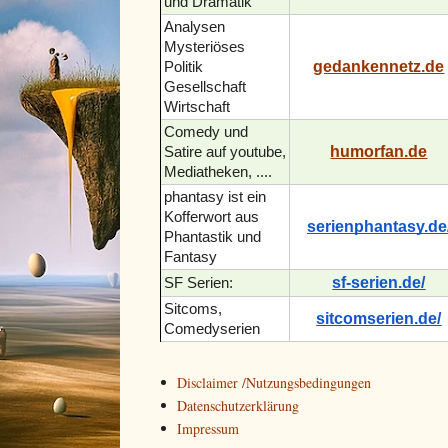
und Dramatik
Analysen
Mysteriöses
gedankennetz.de
Politik
Gesellschaft
Wirtschaft
Comedy und
humorfan.de
Satire auf youtube,
Mediatheken, ....
phantasy ist ein
Kofferwort aus
serienphantasy.de
Phantastik und
Fantasy
sf-serien.de/
SF Serien:
Sitcoms,
sitcomserien.de/
Comedyserien
Disclaimer /Nutzungsbedingungen
Datenschutzerklärung
Impressum