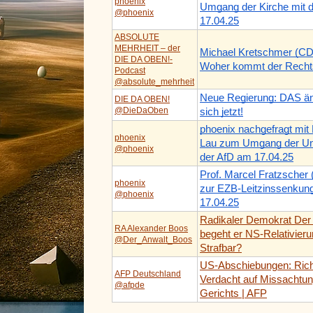
phoenix
Umgang der Kirche mit d
@phoenix
17.04.25
ABSOLUTE
MEHRHEIT – der
Michael Kretschmer (CD
DIE DA OBEN!-
Woher kommt der Recht
Podcast
@absolute_mehrheit
Neue Regierung: DAS än
DIE DA OBEN!
@DieDaOben
sich jetzt!
phoenix nachgefragt mit
phoenix
Lau zum Umgang der Un
@phoenix
der AfD am 17.04.25
Prof. Marcel Fratzscher
phoenix
zur EZB-Leitzinssenkung
@phoenix
17.04.25
Radikaler Demokrat Der
RA Alexander Boos
begeht er NS-Relativier
@Der_Anwalt_Boos
Strafbar?
US-Abschiebungen: Richt
AFP Deutschland
Verdacht auf Missachtu
@afpde
Gerichts | AFP