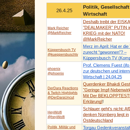
Politik, Gesellschaf
26.4.25
Wirtschaft
Deshalb treibt der EISK
"DEALMAKER" PUTIN i
Mark Reicher
@MarkReicher
KRIEG mit der NATO!
@MarkReicher
Merz im April: Hat er die
Küppersbusch TV
zurecht “gewonnen”? –
@kueppersbuschtv
Küppersbusch TV (Komp
Prof. Clemens Fuest (ifo I
phoenix
zur deutschen und intern
@phoenix
Wirtschaft | 24.04.25
Querdenker Bhakdi Gest
DerDara Reactions
"Geringe Impf-Nebenwir
& Twitch Highlights
Mit Der BEKLOPPTES
@DerDaraUncut
Erklärung!
!
Schlauer geht’s nicht: Af
HeyWolfi
denken Nürnberg liegt in
@heyWolfi
Ostdeutschland
Politik, Militär und
Torgau Gedenkveranstal