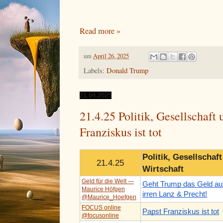
Read more »
um
April 26, 2025
Labels:
Donald Trump
21.04.2025
21.4.25 Politik, Gesellschaft
Franziskus ist tot
Politik, Gesellschaf
21.4.25
Wirtschaft
Geld für die Welt —
Geht Trump das Geld a
Maurice Höfgen
irren Lanz & Precht!
@Maurice_Hoefgen
FOCUS online
Papst Franziskus ist tot
@focusonline