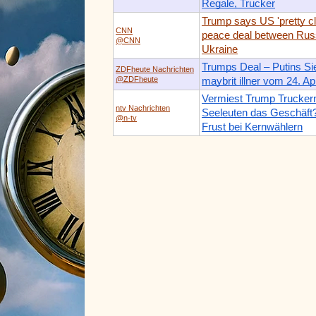
Regale, Trucker
Trump says US 'pretty cl
CNN
peace deal between Rus
@CNN
Ukraine
Trumps Deal – Putins Si
ZDFheute Nachrichten
@ZDFheute
maybrit illner vom 24. Ap
Vermiest Trump Trucker
ntv Nachrichten
Seeleuten das Geschäft? 
@n-tv
Frust bei Kernwählern