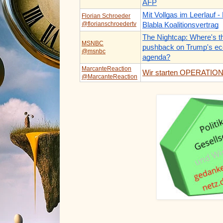
AFP
Mit Vollgas im Leerlauf -
Florian Schroeder
@florianschroedertv
Blabla Koalitionsvertrag
The Nightcap: Where's t
MSNBC
pushback on Trump's e
@msnbc
agenda?
MarcanteReaction
Wir starten OPERATION
@MarcanteReaction