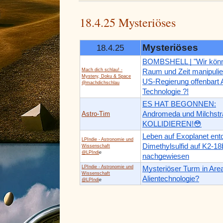
18.4.25 Mysteriöses
Mysteriöses
18.4.25
BOMBSHELL | "Wir kön
Mach dich schlau! -
Raum und Zeit manipulie
Mystery, Doku & Space
US-Regierung offenbart A
@machdichschlau
Technologie ?!
ES HAT BEGONNEN:
Astro-Tim
Andromeda und Milchst
KOLLIDIEREN!😳
Leben auf Exoplanet ent
LPIndie - Astronomie und
Dimethylsulfid auf K2-18
Wissenschaft
@LPIndi
e
nachgewiesen
LPIndie - Astronomie und
Mysteriöser Turm in Area
Wissenschaft
Alientechnologie?
@LPIndi
e