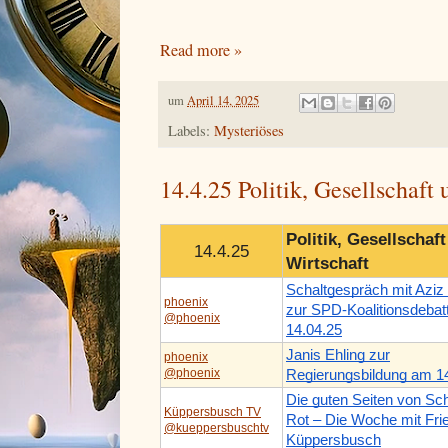
Read more »
um
April 14, 2025
Labels:
Mysteriöses
14.4.25 Politik, Gesellschaft
Politik, Gesellschaf
14.4.25
Wirtschaft
Schaltgespräch mit Aziz
phoenix
zur SPD-Koalitionsdebat
@phoenix
14.04.25
Janis Ehling zur
phoenix
@phoenix
Regierungsbildung am 1
Die guten Seiten von Sc
Küppersbusch TV
Rot – Die Woche mit Fri
@kueppersbuschtv
Küppersbusch