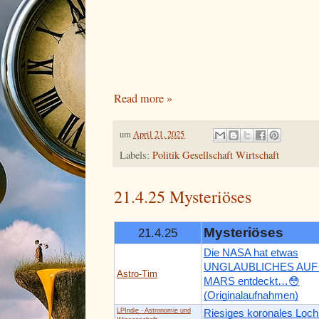
Read more »
um
April 21, 2025
Labels:
Politik Gesellschaft Wirtschaft
21.4.25 Mysteriöses
Mysteriöses
21.4.25
Die NASA hat etwas
UNGLAUBLICHES AUF
Astro-Tim
MARS entdeckt…😳
(Originalaufnahmen)
LPIndie - Astronomie und
Riesiges koronales Loch