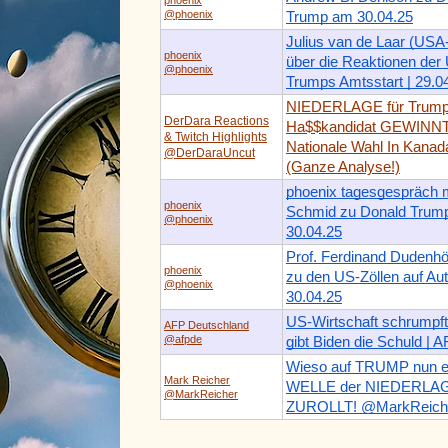
@phoenix
Trump am 30.04.25
Julius van de Laar (USA
phoenix
über die Reaktionen der
@phoenix
Trumps Amtsstart | 29.0
NIEDERLAGE für Trump
DerDara Reactions
Ha$$kandidat GEWINN
& Twitch Highlights
Nationale Wahl In Kanad
@DerDaraUncut
(Ganze Analyse!)
phoenix tagesgespräch m
phoenix
Schmid zu Donald Trum
@phoenix
30.04.25
Prof. Ferdinand Dudenhöf
phoenix
zu den US-Zöllen auf Au
@phoenix
30.04.25
US-Wirtschaft schrumpft
AFP Deutschland
@afpde
gibt Biden die Schuld | 
Wieso auf TRUMP nun e
Mark Reicher
WELLE der NIEDERLA
@MarkReicher
ZUROLLT! @MarkReich