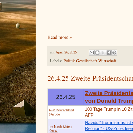
Read more »
um
April 26, 2025
Labels:
Politik Gesellschaft Wirtschaft
26.4.25 Zweite Präsidentsch
Zweite Präsident
26.4.25
von Donald Trum
100 Tage Trump in 10 Zit
AFP Deutschland
@afpde
AFP
Navidi: "Trumpismus ist 
ntv Nachrichten
Religion" - US-Zölle, leer
@n-tv