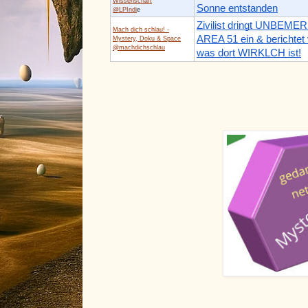
Wissenschaft
Sonne entstanden
@LPIndi
e
Zivilist dringt UNBEMER
Mach dich schlau! -
AREA 51 ein & berichtet
Mystery, Doku & Space
@machdichschlau
was dort WIRKLCH ist!