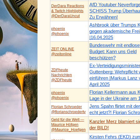
AfD Youtuber Neverforge
DerDara Reactions
SCHISS Trump Überhau
& Twitch Highlights
@DerDaraUncut
Zu Erwähnen!
Ashbrook über Trumps 
phoenix
gegen akademische Frei
@phoenix
|16.04.2025
Bundeswehr mit endlos
ZEIT ONLINE
Budget: Kann uns Geld
@zeitonline
beschützen?
Ex-Verteidigungsministe
ZDFheute
Guttenberg: Wehrpflicht 
Nachrichten
einführen |Markus Lanz 
@ZDFheute
April 2025
Florian Kellermann aus 
phoenix
@phoenix
Lage in der Ukraine am 
Jens Spahn flirtet mit de
Florian Schroeder
@florianschroedertv
echt jetzt?! Florian Schr
Geld für die Welt —
Kanzler Merz blamiert si
Maurice Höfgen
der BILD!
@Maurice_Hoefgen
Kirsten Fehrs (EKD) zu