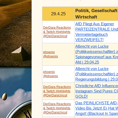
Politik, Gesellschaf
29.4.25
Wirtschaft
AfD Fliegt Aus Eigener
DerDara Reactions
PARTEIZENTRALE Und
& Twitch Highlights
Vermietertagebuch
@DerDaraUncut
VERZWEIFELT!
Albrecht von Lucke
(Politikwissenschaftler)
phoenix
@phoenix
Spionagevorwurf aus Kre
Afd | 29.04.25
Albrecht von Lucke
phoenix
(Politikwissenschaftler) 
@phoenix
Regierungsbildung | 29.0
Christliche AfD Influence
DerDara Reactions
Instagram Sind Pures
& Twitch Highlights
@DerDaraUncut
GOLD!
Das PEINLICHSTE AfD-
DerDara Reactions
Video Bis Jetzt! Er Hat W
& Twitch Highlights
@DerDaraUncut
Angst! (Blackout In Span