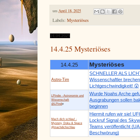
um
April 18, 2025
Labels:
Mysteriöses
14.04.2025
14.4.25 Mysteriöses
Mysteriöses
14.4.25
SCHNELLER ALS LICHT
Astro-Tim
Wissenschaftler brechen
Lichtgeschwindigkeit! 😲
Wurde Noahs Arche gefu
LPIndie - Astronomie und
Ausgrabungen sollen bal
Wissenschaft
@LPIndi
e
beginnen
Hiermit rufen wir sie! U
Mach dich schlau! -
Lockruf Signal des Skyw
Mystery, Doku & Space
Teams veröffentlicht (U
@machdichschlau
Beschwörung)