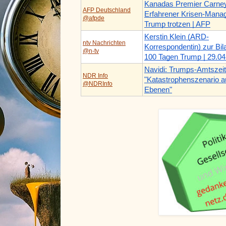
Kanadas Premier Carne
AFP Deutschland
Erfahrener Krisen-Manage
@afpde
Trump trotzen | AFP
Kerstin Klein (ARD-
ntv Nachrichten
Korrespondentin) zur Bi
@n-tv
100 Tagen Trump | 29.04
Navidi: Trumps-Amtszeit
NDR Info
"Katastrophenszenario au
@NDRInfo
Ebenen"