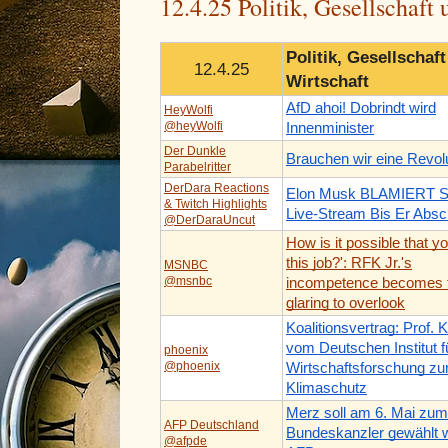
12.4.25 Politik, Gesellschaft
Politik, Gesellschaf
12.4.25
Wirtschaft
AfD ahoi! Dobrindt wird
HeyWolfi
@heyWolfi
Innenminister
Der Dunkle
Brauchen wir eine Revol
Parabelritter
DerDara Reactions
Elon Musk BLAMIERT S
& Twitch Highlights
Live-Stream Bis Er Absch
@DerDaraUncut
How is it possible that y
this job?': RFK Jr.'s
MSNBC
@msnbc
incompetence becomes 
glaring to overlook
Koalitionsvertrag: Prof. 
vom Deutschen Institut f
phoenix
@phoenix
Wirtschaftsforschung z
Klimaschutz
Merz soll am 6. Mai zum
AFP Deutschland
Bundeskanzler gewählt 
@afpde