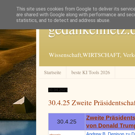
This site uses cookies from Google to deliver its servic
are shared with Google along with performance and secur
statistics, and to detect and address abuse.
gedankennetz.
Wissenschaft,WIRTSCHAFT, Verkeh
Startseite
beste KI Tools 2026
30.04.2025
30.4.25 Zweite Präsidentsch
Zweite Präsident
30.4.25
von Donald Trum
Andrew B. Denison zu D
phoenix