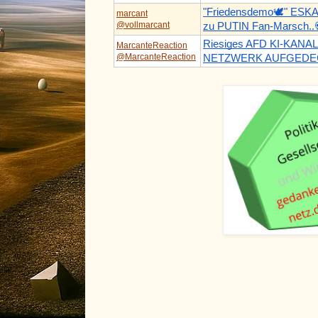
"Friedensdemo🕊️" ESK
marcant
@vollmarcant
zu PUTIN Fan-Marsch..
Riesiges AFD KI-KANAL
MarcanteReaction
@MarcanteReaction
NETZWERK AUFGEDEC