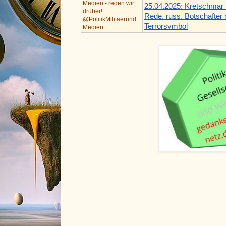
Medien - reden wir
25.04.2025: Kretschmar 
drüber!
Rede, russ. Botschafter 
@PolitikMilitaerund
Terrorsymbol
Medien