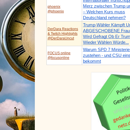
internationaler frühscho
Merz zwischen Trump un
phoenix
@phoenix
– Welchen Kurs muss
Deutschland nehmen?
Trump-Wähler Kämpft U
DerDara Reactions
ABGESCHOBENE Frau
& Twitch Highlights
Wird Gefragt Ob Er Tru
@DerDaraUncut
Wieder Wählen Würde...
Warum SPD 7 Ministerie
FOCUS online
zustehen - und CSU eins
@focusonline
bekommt