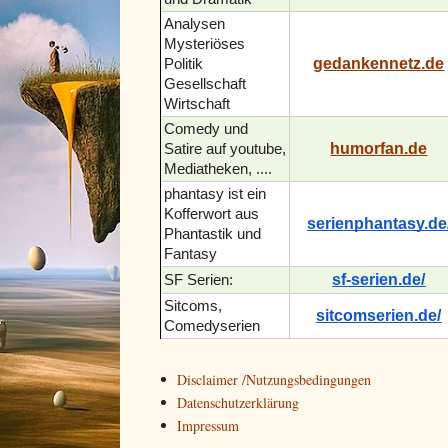
Analysen
Mysteriöses
gedankennetz.de
Politik
Gesellschaft
Wirtschaft
Comedy und
humorfan.de
Satire auf youtube,
Mediatheken, ....
phantasy ist ein
Kofferwort aus
serienphantasy.de
Phantastik und
Fantasy
sf-serien.de/
SF Serien:
Sitcoms,
sitcomserien.de/
Comedyserien
Disclaimer /Nutzungsbedingungen
Datenschutzerklärung
Impressum