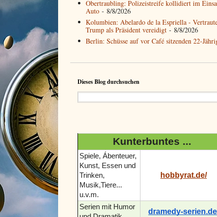
Obertraubling: Polizeistreife kollidiert im Eins
Auto
- 8/8/2026
Kolumbien: Abelardo de la Espriella - Vertrau
Trump als Präsident vereidigt
- 8/8/2026
Berlin: Schüsse auf vor Café sitzenden 22-Jähr
Dieses Blog durchsuchen
Kunterbuntes ...
Spiele, Ábenteuer,
Kunst, Essen und
hobbyrat.de/
Trinken,
Musik,Tiere...
u.v.m.
Serien mit Humor
dramedy-serien.de
und Dramatik