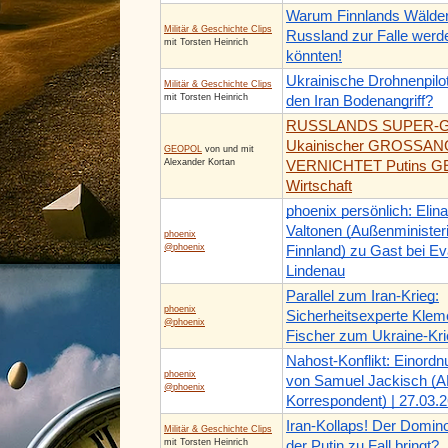
Warum Finnlands Wälder
Militär & Geschichte Clips
Russland zur Falle werd
mit Torsten Heinrich
könnten!
Ukrainische Drohnenpilot
Militär & Geschichte Clips
mit Torsten Heinrich
den Iran Bodenangriff?
RUSSLANDS SUPER-G
Ukainischer GROSSAN
GEOPOL
von und mit
Alexander Kortan
VERNICHTET Putins 
Wirtschaft
phoenix persönlich: Elina
Valtonen (Außenminister
phoenix
@phoenix
Finnland) zu Gast bei E
Lindenau
Parallel zum Iran-Krieg:
phoenix
Sicherheitsexperte Kle
@phoenix
Fischer zum Ukraine-Kri
Nahost-Konflikt: Einord
phoenix
von Samuel Jackisch (
@phoenix
Korrespondent) | 27.03.
Iran-Kollaps! Der Domino
Militär & Geschichte Clips
mit Torsten Heinrich
der Putin zu Fall bringt?