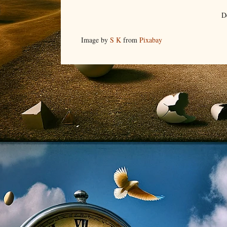
D
Image by
S K
from
Pixabay