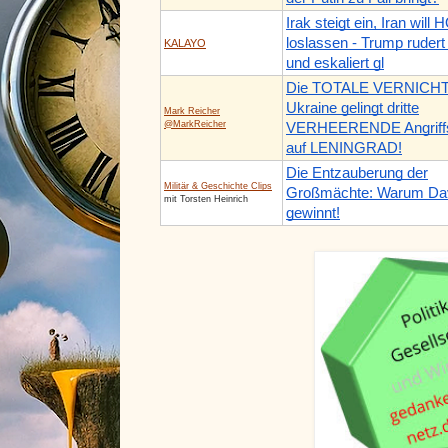
Irak steigt ein, Iran will
loslassen - Trump rudert
KALAYO
und eskaliert gl
Die TOTALE VERNICH
Ukraine gelingt dritte
Mark Reicher
@MarkReicher
VERHEERENDE Angriffs
auf LENINGRAD!
Die Entzauberung der
Militär & Geschichte Clips
Großmächte: Warum Davi
mit Torsten Heinrich
gewinnt!