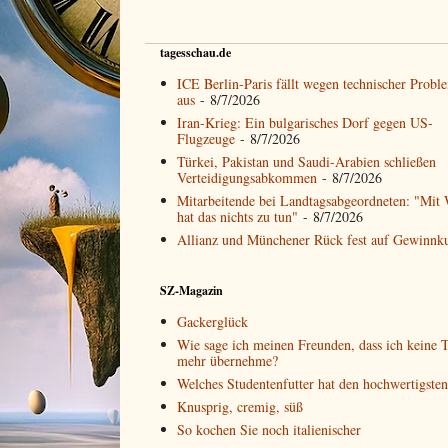
tagesschau.de
ICE Berlin-Paris fällt wegen technischer Probl
aus
- 8/7/2026
Iran-Krieg: Ein bulgarisches Dorf gegen US-
Flugzeuge
- 8/7/2026
Türkei, Pakistan und Saudi-Arabien schließen
Verteidigungsabkommen
- 8/7/2026
Mitarbeitende bei Landtagsabgeordneten: "Mit 
hat das nichts zu tun"
- 8/7/2026
Allianz und Münchener Rück fest auf Gewinnk
SZ-Magazin
Gackerglück
Wie sage ich meinen Freunden, dass ich keine T
mehr übernehme?
Welches Studentenfutter hat den hochwertigste
Knusprig, cremig, süß
So kochen Sie noch italienischer