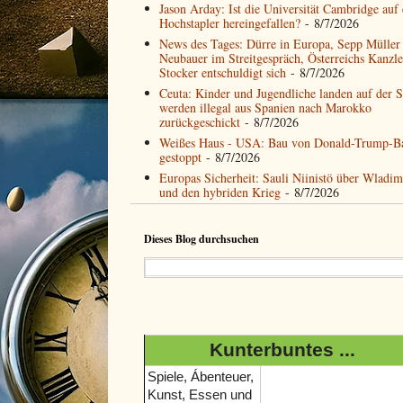
Jason Arday: Ist die Universität Cambridge auf
Hochstapler hereingefallen?
- 8/7/2026
News des Tages: Dürre in Europa, Sepp Müller
Neubauer im Streitgespräch, Österreichs Kanzle
Stocker entschuldigt sich
- 8/7/2026
Ceuta: Kinder und Jugendliche landen auf der S
werden illegal aus Spanien nach Marokko
zurückgeschickt
- 8/7/2026
Weißes Haus - USA: Bau von Donald-Trump-Bal
gestoppt
- 8/7/2026
Europas Sicherheit: Sauli Niinistö über Wladim
und den hybriden Krieg
- 8/7/2026
Dieses Blog durchsuchen
Kunterbuntes ...
Spiele, Ábenteuer,
Kunst, Essen und