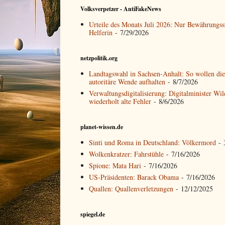
Volksverpetzer - AntiFakeNews
Urteile des Monats Juli 2026: Nur Bewährungss
Helferin
- 7/29/2026
netzpolitik.org
Landtagswahl in Sachsen-Anhalt: So wollen die
autoritäre Wende aufhalten
- 8/7/2026
Verwaltungsdigitalisierung: Digitalminister Wi
wiederholt alte Fehler
- 8/6/2026
planet-wissen.de
Sinti und Roma in Deutschland: Völkermord
- 
Wolkenkratzer: Fahrstühle
- 7/16/2026
Spione: Mata Hari
- 7/16/2026
US-Präsidenten: Barack Obama
- 7/16/2026
Quallen: Quallenverletzungen
- 12/12/2025
spiegel.de