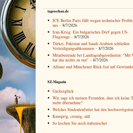
tagesschau.de
ICE Berlin-Paris fällt wegen technischer Probl
aus
- 8/7/2026
Iran-Krieg: Ein bulgarisches Dorf gegen US-
Flugzeuge
- 8/7/2026
Türkei, Pakistan und Saudi-Arabien schließen
Verteidigungsabkommen
- 8/7/2026
Mitarbeitende bei Landtagsabgeordneten: "Mit 
hat das nichts zu tun"
- 8/7/2026
Allianz und Münchener Rück fest auf Gewinnk
SZ-Magazin
Gackerglück
Wie sage ich meinen Freunden, dass ich keine T
mehr übernehme?
Welches Studentenfutter hat den hochwertigste
Knusprig, cremig, süß
So kochen Sie noch italienischer