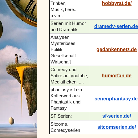
hobbyrat.de/
Trinken,
Musik,Tiere...
u.v.m.
Serien mit Humor
dramedy-serien.de
und Dramatik
Analysen
Mysteriöses
gedankennetz.de
Politik
Gesellschaft
Wirtschaft
Comedy und
humorfan.de
Satire auf youtube,
Mediatheken, ....
phantasy ist ein
Kofferwort aus
serienphantasy.de
Phantastik und
Fantasy
sf-serien.de/
SF Serien:
Sitcoms,
sitcomserien.de/
Comedyserien