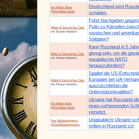
Deutschland wird Russl
Die Militär-Show
@Die-Militär-Show
schaden.
Führt Nachgeben gegen
Putin zu Kämpfen zwisc
Militär & Geschichte Clips
mit Torsten Heinrich
russischen und amerika
Soldaten?
Kann Russland in 5 Jahr
genug sein, um die ges
Militär & Geschichte Clips
mit Torsten Heinrich
europäische NATO
herauszufordern?
Spaltet die US-Entschei
Europäer bei UA-Verhan
Militär & Geschichte Clips
mit Torsten Heinrich
auszuschließen,die
Unterstützerkoalition?
Ukraine hat Russland üb
Die Militär-Show
einen verheerenden Sch
@Die-Militär-Show
versetzt.
Unglaublich! Ukraine sch
Das Militärprogramm
@DasMilitärprogramm
mitten in Russland zu!