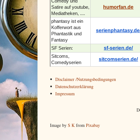
Comedy und
humorfan.de
Satire auf youtube,
Mediatheken, ....
phantasy ist ein
Kofferwort aus
serienphantasy.de
Phantastik und
Fantasy
sf-serien.de/
SF Serien:
Sitcoms,
sitcomserien.de/
Comedyserien
Disclaimer /Nutzungsbedingungen
Datenschutzerklärung
Impressum
D
Image by
S K
from
Pixabay