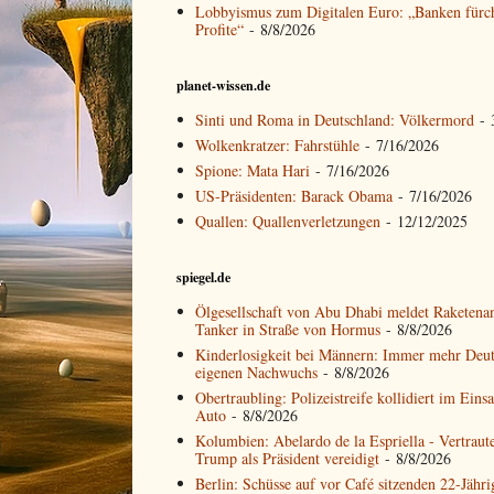
Lobbyismus zum Digitalen Euro: „Banken fürc
Profite“
- 8/8/2026
planet-wissen.de
Sinti und Roma in Deutschland: Völkermord
- 
Wolkenkratzer: Fahrstühle
- 7/16/2026
Spione: Mata Hari
- 7/16/2026
US-Präsidenten: Barack Obama
- 7/16/2026
Quallen: Quallenverletzungen
- 12/12/2025
spiegel.de
Ölgesellschaft von Abu Dhabi meldet Raketenan
Tanker in Straße von Hormus
- 8/8/2026
Kinderlosigkeit bei Männern: Immer mehr Deu
eigenen Nachwuchs
- 8/8/2026
Obertraubling: Polizeistreife kollidiert im Eins
Auto
- 8/8/2026
Kolumbien: Abelardo de la Espriella - Vertrau
Trump als Präsident vereidigt
- 8/8/2026
Berlin: Schüsse auf vor Café sitzenden 22-Jähr