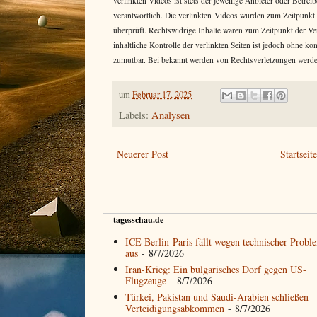
verlinkten Videos ist stets der jeweilige Anbieter oder Betr
verantwortlich. Die verlinkten Videos wurden zum Zeitpunkt
überprüft. Rechtswidrige Inhalte waren zum Zeitpunkt der Ve
inhaltliche Kontrolle der verlinkten Seiten ist jedoch ohne k
zumutbar. Bei bekannt werden von Rechtsverletzungen werde
um
Februar 17, 2025
Labels:
Analysen
Neuerer Post
Startseit
tagesschau.de
ICE Berlin-Paris fällt wegen technischer Probl
aus
- 8/7/2026
Iran-Krieg: Ein bulgarisches Dorf gegen US-
Flugzeuge
- 8/7/2026
Türkei, Pakistan und Saudi-Arabien schließen
Verteidigungsabkommen
- 8/7/2026