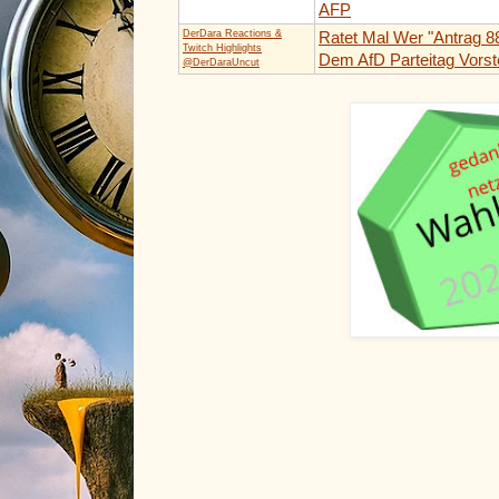
AFP
DerDara Reactions &
Ratet Mal Wer "Antrag 8
Twitch Highlights
Dem AfD Parteitag Vorstel
@DerDaraUncut