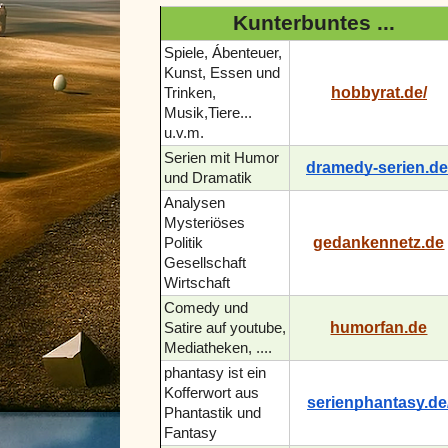
Kunterbuntes ...
Spiele, Ábenteuer,
Kunst, Essen und
hobbyrat.de/
Trinken,
Musik,Tiere...
u.v.m.
Serien mit Humor
dramedy-serien.de
und Dramatik
Analysen
Mysteriöses
gedankennetz.de
Politik
Gesellschaft
Wirtschaft
Comedy und
humorfan.de
Satire auf youtube,
Mediatheken, ....
phantasy ist ein
Kofferwort aus
serienphantasy.de
Phantastik und
Fantasy