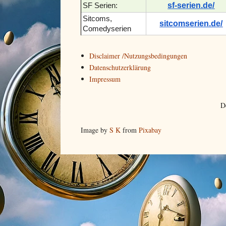
sf-serien.de/
SF Serien:
Sitcoms,
sitcomserien.de/
Comedyserien
Disclaimer /Nutzungsbedingungen
Datenschutzerklärung
Impressum
D
Image by
S K
from
Pixabay