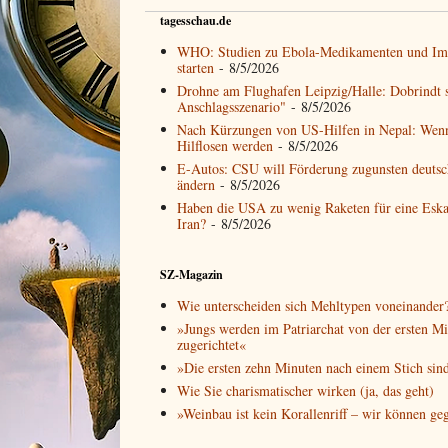
tagesschau.de
WHO: Studien zu Ebola-Medikamenten und Imp
starten
- 8/5/2026
Drohne am Flughafen Leipzig/Halle: Dobrindt s
Anschlagsszenario"
- 8/5/2026
Nach Kürzungen von US-Hilfen in Nepal: Wen
Hilflosen werden
- 8/5/2026
E-Autos: CSU will Förderung zugunsten deutsch
ändern
- 8/5/2026
Haben die USA zu wenig Raketen für eine Eska
Iran?
- 8/5/2026
SZ-Magazin
Wie unterscheiden sich Mehltypen voneinander
»Jungs werden im Patriarchat von der ersten M
zugerichtet«
»Die ersten zehn Minuten nach einem Stich sin
Wie Sie charismatischer wirken (ja, das geht)
»Weinbau ist kein Korallenriff – wir können ge