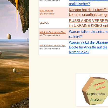
mit Torsten Heinrich
realistischer?
Kanada hat die Luftwaffe
Mark Reicher
@MarkReicher
Ukraine unaufhaltsam g
RUSSLANDS VERBRE
GEOPOL
im UKRAINE KRIEG entt
Warum fallen ukrainisch
Militär & Geschichte Clips
mit Torsten Heinrich
schnell?
Warum nutzt die Ukraine
Militär & Geschichte Clips
Boote für Angriffe auf die
mit Torsten Heinrich
Krimbrücke?