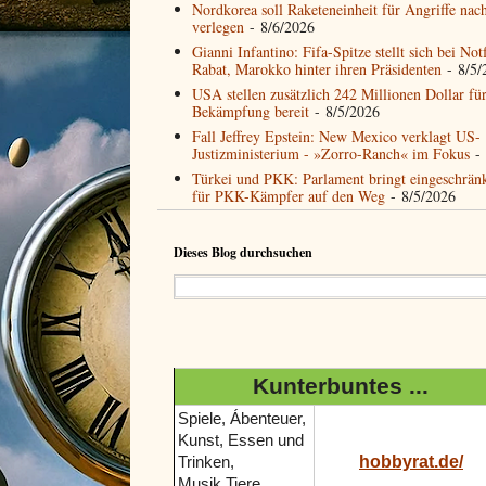
Nordkorea soll Raketeneinheit für Angriffe nac
verlegen
- 8/6/2026
Gianni Infantino: Fifa-Spitze stellt sich bei Not
Rabat, Marokko hinter ihren Präsidenten
- 8/5/
USA stellen zusätzlich 242 Millionen Dollar fü
Bekämpfung bereit
- 8/5/2026
Fall Jeffrey Epstein: New Mexico verklagt US-
Justizministerium - »Zorro-Ranch« im Fokus
- 
Türkei und PKK: Parlament bringt eingeschrän
für PKK-Kämpfer auf den Weg
- 8/5/2026
Dieses Blog durchsuchen
Kunterbuntes ...
Spiele, Ábenteuer,
Kunst, Essen und
hobbyrat.de/
Trinken,
Musik,Tiere...