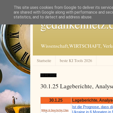
This site uses cookies from Google to deliver its servic
are shared with Google along with performance and secur
statistics, and to detect and address abuse.
gedankennetz.
Wissenschaft,WIRTSCHAFT, Verkeh
Startseite
beste KI Tools 2026
30.01.2025
30.1.25 Lageberichte, Analys
30.1.25
Lageberichte, Analys
Ist die Prognose, dass d
Militär & Geschichte Clips
Ukraine in 6 Monaten in N