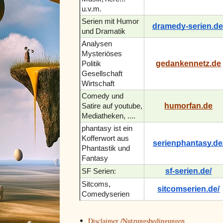
u.v.m.
Serien mit Humor
dramedy-serien.de
und Dramatik
Analysen
Mysteriöses
gedankennetz.de
Politik
Gesellschaft
Wirtschaft
Comedy und
humorfan.de
Satire auf youtube,
Mediatheken, ....
phantasy ist ein
Kofferwort aus
serienphantasy.de
Phantastik und
Fantasy
sf-serien.de/
SF Serien:
Sitcoms,
sitcomserien.de/
Comedyserien
Disclaimer /Nutzungsbedingungen