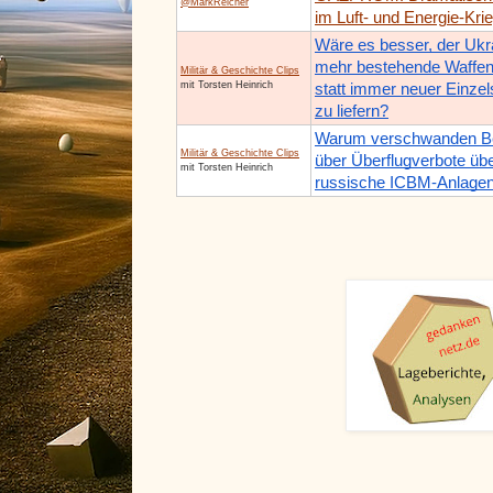
@MarkReicher
im Luft- und Energie-Krie
Wäre es besser, der Ukr
mehr bestehende Waffe
Militär & Geschichte Clips
mit Torsten Heinrich
statt immer neuer Einze
zu liefern?
Warum verschwanden Be
Militär & Geschichte Clips
über Überflugverbote üb
mit Torsten Heinrich
russische ICBM-Anlage