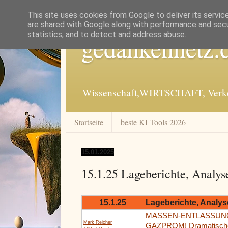
This site uses cookies from Google to deliver its servic
are shared with Google along with performance and secur
statistics, and to detect and address abuse.
gedankennetz.
Wissenschaft,WIRTSCHAFT, Verkeh
Startseite
beste KI Tools 2026
15.01.2025
15.1.25 Lageberichte, Analys
15.1.25
Lageberichte, Analys
MASSEN-ENTLASSUNG
Mark Reicher
GAZPROM! Dramatisch