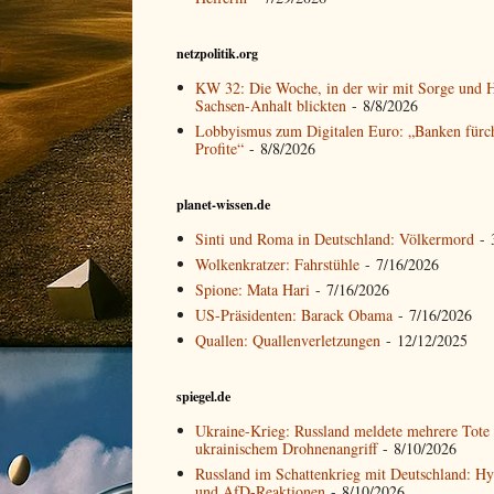
netzpolitik.org
KW 32: Die Woche, in der wir mit Sorge und 
Sachsen-Anhalt blickten
- 8/8/2026
Lobbyismus zum Digitalen Euro: „Banken fürc
Profite“
- 8/8/2026
planet-wissen.de
Sinti und Roma in Deutschland: Völkermord
- 
Wolkenkratzer: Fahrstühle
- 7/16/2026
Spione: Mata Hari
- 7/16/2026
US-Präsidenten: Barack Obama
- 7/16/2026
Quallen: Quallenverletzungen
- 12/12/2025
spiegel.de
Ukraine-Krieg: Russland meldete mehrere Tote 
ukrainischem Drohnenangriff
- 8/10/2026
Russland im Schattenkrieg mit Deutschland: Hy
und AfD-Reaktionen
- 8/10/2026