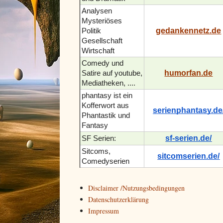
Analysen
Mysteriöses
gedankennetz.de
Politik
Gesellschaft
Wirtschaft
Comedy und
humorfan.de
Satire auf youtube,
Mediatheken, ....
phantasy ist ein
Kofferwort aus
serienphantasy.de
Phantastik und
Fantasy
sf-serien.de/
SF Serien:
Sitcoms,
sitcomserien.de/
Comedyserien
Disclaimer /Nutzungsbedingungen
Datenschutzerklärung
Impressum