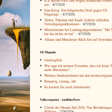
ICE Berlin-Paris fällt wegen technischer Probl
aus
- 8/7/2026
Iran-Krieg: Ein bulgarisches Dorf gegen US-
Flugzeuge
- 8/7/2026
Türkei, Pakistan und Saudi-Arabien schließen
Verteidigungsabkommen
- 8/7/2026
Mitarbeitende bei Landtagsabgeordneten: "Mit 
hat das nichts zu tun"
- 8/7/2026
Allianz und Münchener Rück fest auf Gewinnk
SZ-Magazin
Gackerglück
Wie sage ich meinen Freunden, dass ich keine T
mehr übernehme?
Welches Studentenfutter hat den hochwertigste
Knusprig, cremig, süß
So kochen Sie noch italienischer
Volksverpetzer - AntiFakeNews
Urteile des Monats Juli 2026: Nur Bewährungss
Helferin
- 7/29/2026