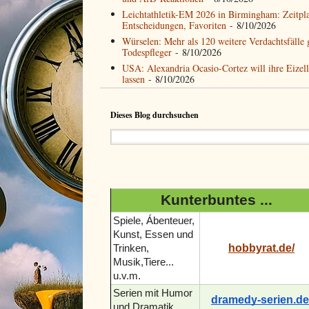
Leichtathletik-EM 2026 in Birmingham: Zeitpl
Entscheidungen, Favoriten
- 8/10/2026
Würselen: Mehr als 120 weitere Verdachtsfälle
Todespfleger
- 8/10/2026
USA: Alexandria Ocasio-Cortez will ihre Eizell
lassen
- 8/10/2026
Dieses Blog durchsuchen
Kunterbuntes ...
Spiele, Ábenteuer,
Kunst, Essen und
hobbyrat.de/
Trinken,
Musik,Tiere...
u.v.m.
Serien mit Humor
dramedy-serien.de
und Dramatik