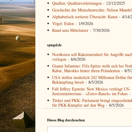
Quallen: Quallenverletzungen
- 12/12/2025
Geschichte der Menschenrechte: Nelson Mandel
Alphabetisch sortierte Übersicht: Kunst
- 4/14/
Vögel: Eulen
- 1/9/2026
Rund ums Mittelmeer
- 7/30/2026
spiegel.de
Nordkorea soll Raketeneinheit für Angriffe nac
verlegen
- 8/6/2026
Gianni Infantino: Fifa-Spitze stellt sich bei Not
Rabat, Marokko hinter ihren Präsidenten
- 8/5/
USA stellen zusätzlich 242 Millionen Dollar fü
Bekämpfung bereit
- 8/5/2026
Fall Jeffrey Epstein: New Mexico verklagt US-
Justizministerium - »Zorro-Ranch« im Fokus
- 
Türkei und PKK: Parlament bringt eingeschrän
für PKK-Kämpfer auf den Weg
- 8/5/2026
Dieses Blog durchsuchen