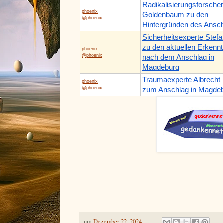
Radikalisierungsforsche
phoenix
Goldenbaum zu den
@phoenix
Hintergründen des Ansch
Sicherheitsexperte Stef
zu den aktuellen Erkenn
phoenix
@phoenix
nach dem Anschlag in
Magdeburg
Traumaexperte Albrecht
phoenix
@phoenix
zum Anschlag in Magde
um
Dezember 22, 2024