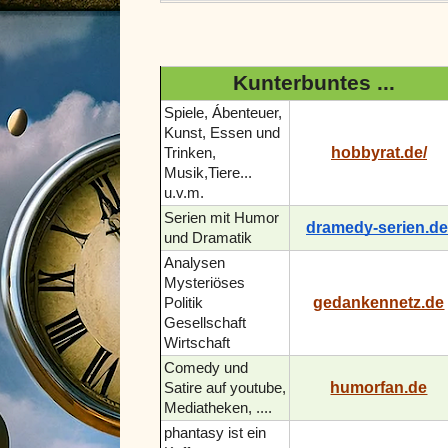
Kunterbuntes ...
Spiele, Ábenteuer,
Kunst, Essen und
hobbyrat.de/
Trinken,
Musik,Tiere...
u.v.m.
Serien mit Humor
dramedy-serien.de
und Dramatik
Analysen
Mysteriöses
gedankennetz.de
Politik
Gesellschaft
Wirtschaft
Comedy und
humorfan.de
Satire auf youtube,
Mediatheken, ....
phantasy ist ein