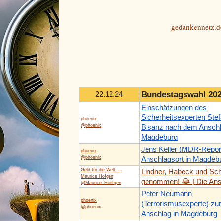
gedankennetz.d
Bundestagswahl 20
22.12.24
Einschätzungen des
Sicherheitsexperten Ste
phoenix
@phoenix
Bisanz nach dem Anschl
Magdeburg
Jens Keller (MDR-Repor
phoenix
@phoenix
Anschlagsort in Magdeb
Geld für die Welt —
Lindner, Habeck und Sc
Maurice Höfgen
genommen! 😂 | Die Anst
@Maurice_Hoefgen
Peter Neumann
phoenix
(Terrorismusexperte) z
@phoenix
Anschlag in Magdeburg