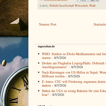
Labels:
Politik Gesellschaft Wirtschaft
,
Wahl
Neuerer Post
Startseit
tagesschau.de
WHO: Studien zu Ebola-Medikamenten und Imp
starten
- 8/5/2026
Drohne am Flughafen Leipzig/Halle: Dobrindt s
Anschlagsszenario"
- 8/5/2026
Nach Kürzungen von US-Hilfen in Nepal: Wen
Hilflosen werden
- 8/5/2026
E-Autos: CSU will Förderung zugunsten deutsch
ändern
- 8/5/2026
Haben die USA zu wenig Raketen für eine Eska
Iran?
- 8/5/2026