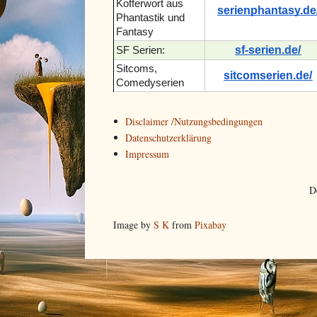
Kofferwort aus
serienphantasy.de
Phantastik und
Fantasy
sf-serien.de/
SF Serien:
Sitcoms,
sitcomserien.de/
Comedyserien
Disclaimer /Nutzungsbedingungen
Datenschutzerklärung
Impressum
D
Image by
S K
from
Pixabay