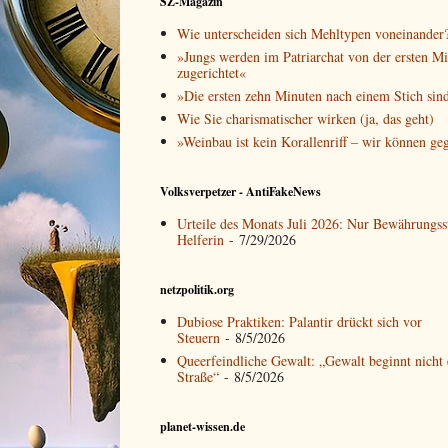
SZ-Magazin
Wie unterscheiden sich Mehltypen voneinander
»Jungs werden im Patriarchat von der ersten M
zugerichtet«
»Die ersten zehn Minuten nach einem Stich sin
Wie Sie charismatischer wirken (ja, das geht)
»Weinbau ist kein Korallenriff – wir können ge
Volksverpetzer - AntiFakeNews
Urteile des Monats Juli 2026: Nur Bewährungss
Helferin
- 7/29/2026
netzpolitik.org
Dubiose Praktiken: Palantir drückt sich vor
Steuern
- 8/5/2026
Queerfeindliche Gewalt: „Gewalt beginnt nicht 
Straße“
- 8/5/2026
planet-wissen.de