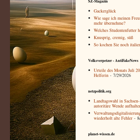
SZ-Magazin
Gackerglück
Wie sage ich meinen Freun
mehr übernehme?
Welches Studentenfutter 
Knusprig, cremig, süß
So kochen Sie noch italie
Volksverpetzer - AntiFakeNews
Urteile des Monats Juli 
Helferin
- 7/29/2026
netzpolitik.org
Landtagswahl in Sachsen-A
autoritäre Wende aufhalte
Verwaltungsdigitalisierun
wiederholt alte Fehler
- 8
planet-wissen.de