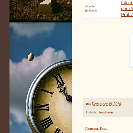
Inform
phoenix
der U
@phoenix
Prof.
um
Dezember 19, 2024
Labels:
Analysen
Neuerer Post