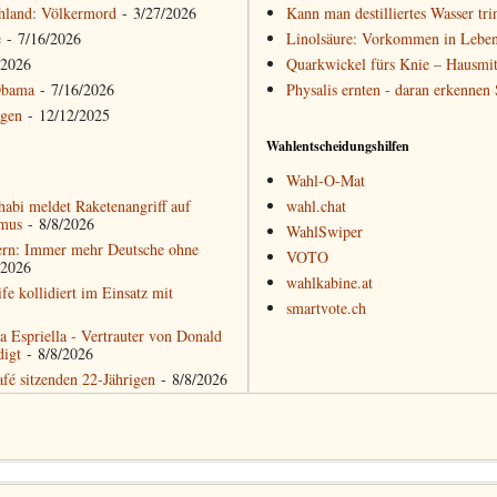
hland: Völkermord
- 3/27/2026
Kann man destilliertes Wasser tri
e
- 7/16/2026
Linolsäure: Vorkommen in Leben
/2026
Quarkwickel fürs Knie – Hausmit
Obama
- 7/16/2026
Physalis ernten - daran erkennen
ngen
- 12/12/2025
Wahlentscheidungshilfen
Wahl-O-Mat
abi meldet Raketenangriff auf
wahl.chat
rmus
- 8/8/2026
WahlSwiper
ern: Immer mehr Deutsche ohne
VOTO
/2026
wahlkabine.at
ife kollidiert im Einsatz mit
smartvote.ch
 Espriella - Vertrauter von Donald
digt
- 8/8/2026
afé sitzenden 22-Jährigen
- 8/8/2026