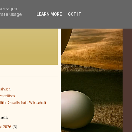
user-agent
erate usage
LEARN MORE
GOT IT
alysen
steriöses
litik Gesellschaft Wirtschaft
rchiv
t 2026
(3)