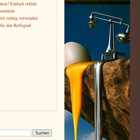
nken? Einfach erklärt
smitteln
tel richtig verwenden
 Sie den Reifegrad