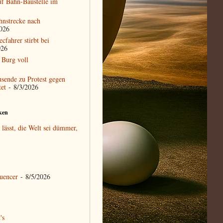
auf Bahn-Baustelle im
hnstrecke nach
026
cfahrer stirbt bei
026
 Burg voll
usende zu Protest gegen
et
- 8/3/2026
ken
lässt, die Welt sei dümmer,
uencer
- 8/5/2026
's