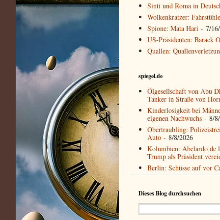
Sinti und Roma in Deutsc
Wolkenkratzer: Fahrstühl
Spione: Mata Hari
- 7/16
US-Präsidenten: Barack 
Quallen: Quallenverletzu
spiegel.de
Ölgesellschaft von Abu Dh
Tanker in Straße von Ho
Kinderlosigkeit bei Männ
eigenen Nachwuchs
- 8/8
Obertraubling: Polizeistre
Auto
- 8/8/2026
Kolumbien: Abelardo de la
Trump als Präsident verei
Berlin: Schüsse auf vor C
Dieses Blog durchsuchen