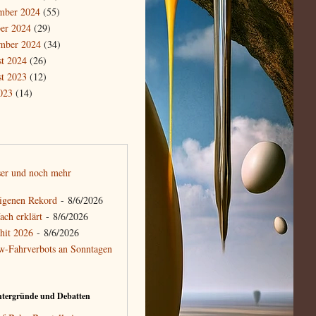
mber 2024
(55)
er 2024
(29)
mber 2024
(34)
t 2024
(26)
t 2023
(12)
2023
(14)
sser und noch mehr
eigenen Rekord
- 8/6/2026
ach erklärt
- 8/6/2026
hit 2026
- 8/6/2026
w-Fahrverbots an Sonntagen
ntergründe und Debatten