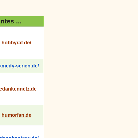
tes ...
hobbyrat.de/
amedy-serien.de/
edankennetz.de
humorfan.de