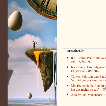
tagesschau.de
ICE Berlin-Paris fällt we
aus
- 8/7/2026
Iran-Krieg: Ein bulgaris
Flugzeuge
- 8/7/2026
Türkei, Pakistan und Saud
Verteidigungsabkommen
-
Mitarbeitende bei Landtag
hat das nichts zu tun"
- 8/
Allianz und Münchener Rü