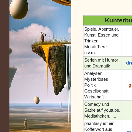
Kunterbun
Spiele, Ábenteuer,
Kunst, Essen und
Trinken,
Musik,Tiere...
u.v.m.
Serien mit Humor
dr
und Dramatik
Analysen
Mysteriöses
g
Politik
Gesellschaft
Wirtschaft
Comedy und
Satire auf youtube,
Mediatheken, ....
phantasy ist ein
Kofferwort aus