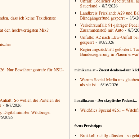
Unfall: Tödlicher Arbeitsunfall 
Sauerland
- 8/3/2026
Landkreis Friesland: A29 und Ba
den, dass ich keine Taxidienste
Blindgängerfund gesperrt
- 8/3/2
Verkehrsunfall: 91-jähriger Pedele
hat den hochwertigsten Mix?
Zusammenstoß mit Auto
- 8/3/2
Unfälle: A2 nach Lkw-Unfall bei
gesperrt
- 8/3/2026
nischer
Regierungsrücktritt gefordert: Ta
Bundesregierung in Plauen erwart
2026: Nur Bewährungsstrafe für NSU-
mimikama.at - Zuerst denken-dann klic
Warum Social Media uns glauben 
als sie ist
- 6/16/2026
nhalt: So wollen die Parteien die
hoaxilla.com - Der skeptische Podcast...
n
- 8/7/2026
WildMics Special #261 – Witchfl
g: Digitalminister Wildberger
/6/2026
focus Praxistipps
Brokkoli richtig dünsten - so geht