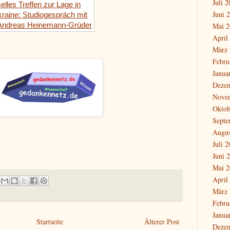
Juli 
elles Treffen zur Lage in
Juni 
kraine: Studiogespräch mit
 Andreas Heinemann-Grüder
Mai 2
April
März 
Febru
Janua
Deze
Nove
Oktob
Septe
Augus
Juli 
Juni 
Mai 2
April
März 
Febru
Janua
Startseite
Älterer Post
Deze