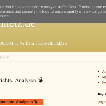
eliver its services and to analyze traffic. Your IP address and 
ormance and security metrics to ensure quality of service, gen
abuse.
nnetz.de
SCHAFT, Verkehr , Umwelt, Fakten
s 2026
An
My
ichte, Analysen 💣
Po
Blog-A
Augus
erichte, Analysen 💣