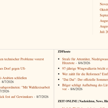
Nove
Oktob
Septe
Augus
Augus
Juli 
ZDFheute
gen technischer Probleme vorerst
Strafe für Attentäter, Niedrigwa
Hitzetote
- 8/6/2026
ches Dorf gegen US-
97-jährige Wingwalkerin bricht 
Wer zahlt für die Reformen? Einf
i-Arabien schließen
"Dai Dai": Der offizielle Sommer
 8/7/2026
Bilger schlägt Aufhebung des Lk
sabgeordneten: "Mit Wahlkreisarbeit
vor
- 8/6/2026
7/2026
ck fest auf Gewinnkurs
- 8/7/2026
ZEIT ONLINE | Nachrichten, News, Hi