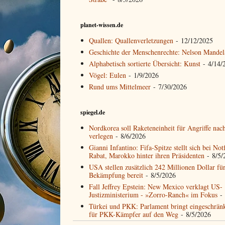
planet-wissen.de
Quallen: Quallenverletzungen
- 12/12/2025
Geschichte der Menschenrechte: Nelson Mandel
Alphabetisch sortierte Übersicht: Kunst
- 4/14/
Vögel: Eulen
- 1/9/2026
Rund ums Mittelmeer
- 7/30/2026
spiegel.de
Nordkorea soll Raketeneinheit für Angriffe nac
verlegen
- 8/6/2026
Gianni Infantino: Fifa-Spitze stellt sich bei Not
Rabat, Marokko hinter ihren Präsidenten
- 8/5/
USA stellen zusätzlich 242 Millionen Dollar fü
Bekämpfung bereit
- 8/5/2026
Fall Jeffrey Epstein: New Mexico verklagt US-
Justizministerium - »Zorro-Ranch« im Fokus
- 
Türkei und PKK: Parlament bringt eingeschrän
für PKK-Kämpfer auf den Weg
- 8/5/2026