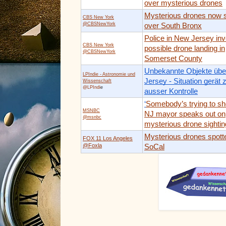
over mysterious drones
Mysterious drones now 
CBS New York
@CBSNewYork
over South Bronx
Police in New Jersey inv
CBS New York
possible drone landing in
@CBSNewYork
Somerset County
Unbekannte Objekte üb
LPIndie - Astronomie und
Jersey - Situation gerät
Wissenschaft
@LPIndi
e
ausser Kontrolle
‘
Somebody’s trying to sho
MSNBC
NJ mayor speaks out on
@msnbc
mysterious drone sighti
Mysterious drones spotte
FOX 11 Los Angeles
@Foxla
SoCal