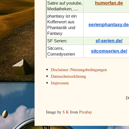
humorfan.de
Satire auf youtube,
Mediatheken, ....
phantasy ist ein
Kofferwort aus
serienphantasy.de
Phantastik und
Fantasy
sf-serien.de/
SF Serien:
Sitcoms,
sitcomserien.de/
Comedyserien
Disclaimer /Nutzungsbedingungen
Datenschutzerklärung
Impressum
D
Image by
S K
from
Pixabay