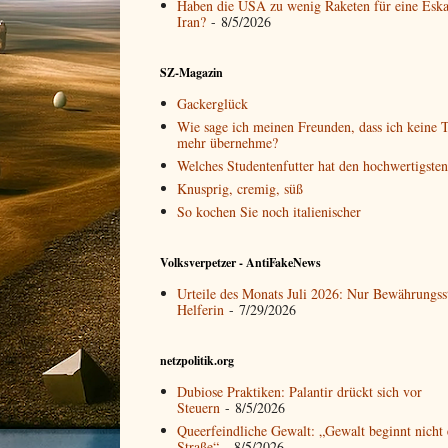
Haben die USA zu wenig Raketen für eine Eska
Iran?
- 8/5/2026
SZ-Magazin
Gackerglück
Wie sage ich meinen Freunden, dass ich keine T
mehr übernehme?
Welches Studentenfutter hat den hochwertigste
Knusprig, cremig, süß
So kochen Sie noch italienischer
Volksverpetzer - AntiFakeNews
Urteile des Monats Juli 2026: Nur Bewährungss
Helferin
- 7/29/2026
netzpolitik.org
Dubiose Praktiken: Palantir drückt sich vor
Steuern
- 8/5/2026
Queerfeindliche Gewalt: „Gewalt beginnt nicht 
Straße“
- 8/5/2026