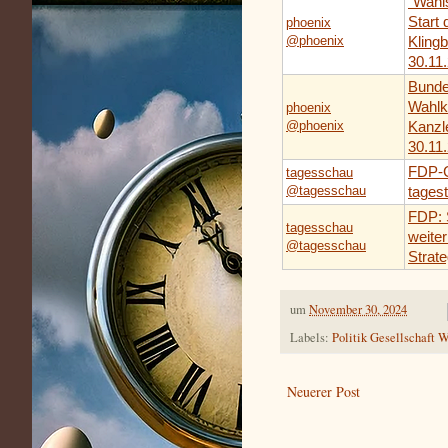
"Wahl
Start
phoenix
@phoenix
Klingb
30.11
Bunde
Wahlk
phoenix
@phoenix
Kanzle
30.11
FDP-C
tagesschau
@tagesschau
tages
FDP: S
tagesschau
weite
@tagesschau
Strate
um
November 30, 2024
Labels:
Politik Gesellschaft W
Neuerer Post