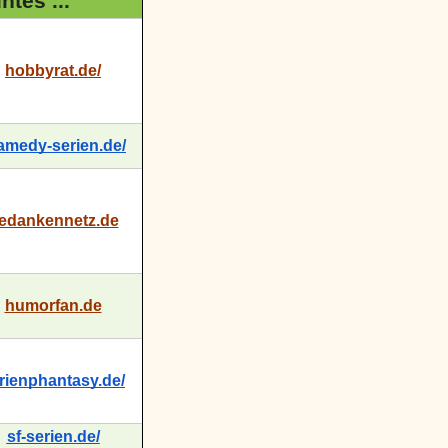
tes ...
hobbyrat.de/
amedy-serien.de/
edankennetz.de
humorfan.de
rienphantasy.de/
sf-serien.de/