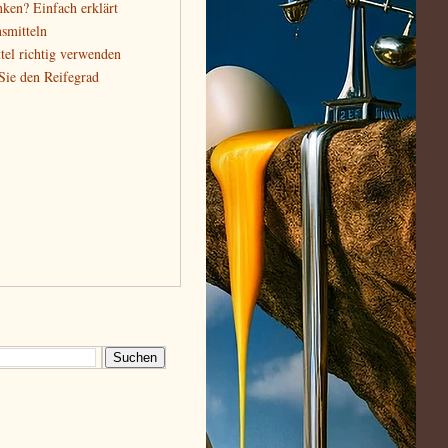
nken? Einfach erklärt
smitteln
tel richtig verwenden
 Sie den Reifegrad