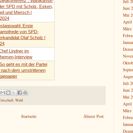
siegkonferenz": Wahlkampf-
Juli 
 der SPD mit Scholz, Esken,
Juni 
eil und Miersch |
Mai 2
.2024
April
stagswahl: Erste
März 
ampfrede von SPD-
Febru
rkandidat Olaf Scholz |
Janua
.24
Deze
hef Lindner im
Nove
themen-Interview
Oktob
o geht es mit der Partei
Septe
r nach dem umstrittenen
Augus
giepapier
Juli 
Juni 
Mai 2
irtschaft
,
Wahl
April
März 
Startseite
Älterer Post
Febru
Janua
Deze