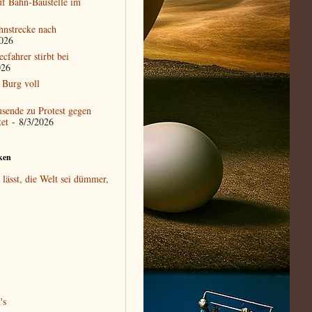
auf Bahn-Baustelle im
hnstrecke nach
026
cfahrer stirbt bei
026
 Burg voll
usende zu Protest gegen
et
- 8/3/2026
ken
lässt, die Welt sei dümmer,
's