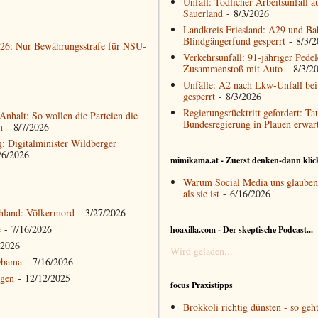
Unfall: Tödlicher Arbeitsunfall 
Sauerland
- 8/3/2026
Landkreis Friesland: A29 und Ba
Blindgängerfund gesperrt
- 8/3/2
2026: Nur Bewährungsstrafe für NSU-
Verkehrsunfall: 91-jähriger Pedele
Zusammenstoß mit Auto
- 8/3/2
Unfälle: A2 nach Lkw-Unfall bei
gesperrt
- 8/3/2026
Regierungsrücktritt gefordert: Ta
nhalt: So wollen die Parteien die
Bundesregierung in Plauen erwart
n
- 8/7/2026
g: Digitalminister Wildberger
/6/2026
mimikama.at - Zuerst denken-dann klic
Warum Social Media uns glauben 
als sie ist
- 6/16/2026
hland: Völkermord
- 3/27/2026
e
- 7/16/2026
hoaxilla.com - Der skeptische Podcast...
/2026
Wird geladen...
Obama
- 7/16/2026
ngen
- 12/12/2025
focus Praxistipps
Brokkoli richtig dünsten - so geht