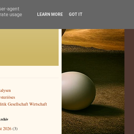
user-agent
erate usage
LEARN MORE
GOT IT
alysen
steriöses
litik Gesellschaft Wirtschaft
rchiv
t 2026
(3)