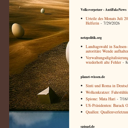
Volksverpetzer - AntiFakeNews
Urteile des Monats Juli 
Helferin
- 7/29/2026
netzpolitik.org
Landtagswahl in Sachsen-A
autoritäre Wende aufhalte
Verwaltungsdigitalisierun
wiederholt alte Fehler
- 8
planet-wissen.de
Sinti und Roma in Deutsc
Wolkenkratzer: Fahrstühl
Spione: Mata Hari
- 7/16
US-Präsidenten: Barack 
Quallen: Quallenverletzu
spiegel.de