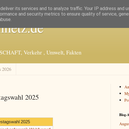
eliver its services and to analyze traffic. Your IP address and 
ormance and security metrics to ensure quality of service, gen
abuse.
nnetz.de
SCHAFT, Verkehr , Umwelt, Fakten
s 2026
An
My
tagswahl 2025
Po
Blog-A
stagswahl 2025
Augus