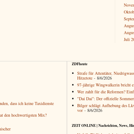
Nove
Oktob
Septe
Augus
Augus
Juli 
ZDFheute
Strafe für Attentäter, Niedrigwa
Hitzetote
- 8/6/2026
97-jährige Wingwalkerin bricht 
Wer zahlt für die Reformen? Einf
"Dai Dai": Der offizielle Sommer
den, dass ich keine Taxidienste
Bilger schlägt Aufhebung des Lk
vor
- 8/6/2026
hat den hochwertigsten Mix?
ZEIT ONLINE | Nachrichten, News, Hi
nischer