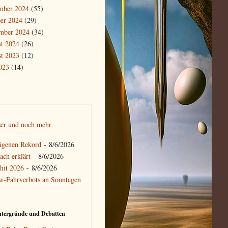
mber 2024
(55)
er 2024
(29)
mber 2024
(34)
t 2024
(26)
t 2023
(12)
2023
(14)
sser und noch mehr
eigenen Rekord
- 8/6/2026
ach erklärt
- 8/6/2026
hit 2026
- 8/6/2026
w-Fahrverbots an Sonntagen
ntergründe und Debatten