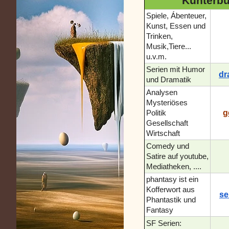
Kunterbun
Spiele, Ábenteuer,
Kunst, Essen und
Trinken,
Musik,Tiere...
u.v.m.
Serien mit Humor
dr
und Dramatik
Analysen
Mysteriöses
g
Politik
Gesellschaft
Wirtschaft
Comedy und
Satire auf youtube,
Mediatheken, ....
phantasy ist ein
Kofferwort aus
se
Phantastik und
Fantasy
SF Serien: