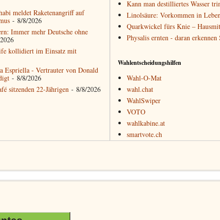
Kann man destilliertes Wasser tri
abi meldet Raketenangriff auf
Linolsäure: Vorkommen in Leben
rmus
- 8/8/2026
Quarkwickel fürs Knie – Hausmit
ern: Immer mehr Deutsche ohne
Physalis ernten - daran erkennen
/2026
ife kollidiert im Einsatz mit
Wahlentscheidungshilfen
 Espriella - Vertrauter von Donald
digt
- 8/8/2026
Wahl-O-Mat
afé sitzenden 22-Jährigen
- 8/8/2026
wahl.chat
WahlSwiper
VOTO
wahlkabine.at
smartvote.ch