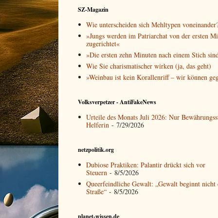
SZ-Magazin
Wie unterscheiden sich Mehltypen voneinander
»Jungs werden im Patriarchat von der ersten M
zugerichtet«
»Die ersten zehn Minuten nach einem Stich sin
Wie Sie charismatischer wirken (ja, das geht)
»Weinbau ist kein Korallenriff – wir können ge
Volksverpetzer - AntiFakeNews
Urteile des Monats Juli 2026: Nur Bewährungss
Helferin
- 7/29/2026
netzpolitik.org
Dubiose Praktiken: Palantir drückt sich vor
Steuern
- 8/5/2026
Queerfeindliche Gewalt: „Gewalt beginnt nicht 
Straße“
- 8/5/2026
planet-wissen.de