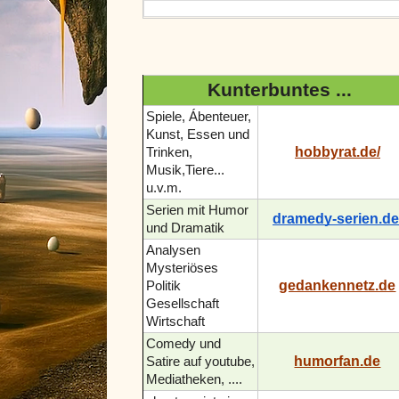
Kunterbuntes ...
Spiele, Ábenteuer,
Kunst, Essen und
hobbyrat.de/
Trinken,
Musik,Tiere...
u.v.m.
Serien mit Humor
dramedy-serien.de
und Dramatik
Analysen
Mysteriöses
gedankennetz.de
Politik
Gesellschaft
Wirtschaft
Comedy und
humorfan.de
Satire auf youtube,
Mediatheken, ....