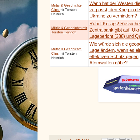
Wann hat der Westen di
Militär & Geschichte
verpasst, den Krieg in de
Clips
mit Torsten
Heinrich
Ukraine zu verhindern?
Rubel-Kollaps! Russiche
Militär & Geschichte mit
Zentralbank gibt auf! Ukr
Torsten Heinrich
Lagebericht (388) und 
Wie würde sich die geopo
Militär & Geschichte
Lage ändern, wenn es ei
Clips
mit Torsten
effektiven Schutz gegen
Heinrich
Atomwaffen gäbe?