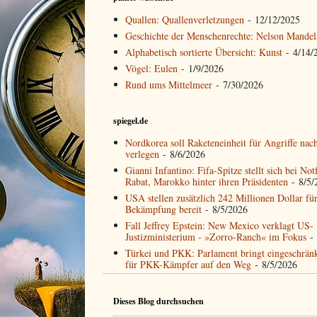
Quallen: Quallenverletzungen
- 12/12/2025
Geschichte der Menschenrechte: Nelson Mandel
Alphabetisch sortierte Übersicht: Kunst
- 4/14/
Vögel: Eulen
- 1/9/2026
Rund ums Mittelmeer
- 7/30/2026
spiegel.de
Nordkorea soll Raketeneinheit für Angriffe nac
verlegen
- 8/6/2026
Gianni Infantino: Fifa-Spitze stellt sich bei Not
Rabat, Marokko hinter ihren Präsidenten
- 8/5/
USA stellen zusätzlich 242 Millionen Dollar fü
Bekämpfung bereit
- 8/5/2026
Fall Jeffrey Epstein: New Mexico verklagt US-
Justizministerium - »Zorro-Ranch« im Fokus
- 
Türkei und PKK: Parlament bringt eingeschrän
für PKK-Kämpfer auf den Weg
- 8/5/2026
Dieses Blog durchsuchen