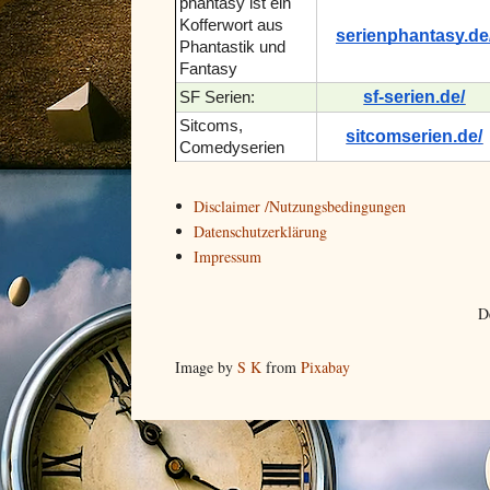
phantasy ist ein
Kofferwort aus
serienphantasy.de
Phantastik und
Fantasy
sf-serien.de/
SF Serien:
Sitcoms,
sitcomserien.de/
Comedyserien
Disclaimer /Nutzungsbedingungen
Datenschutzerklärung
Impressum
D
Image by
S K
from
Pixabay