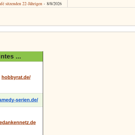
afé sitzenden 22-Jährigen
- 8/8/2026
tes ...
hobbyrat.de/
amedy-serien.de/
edankennetz.de