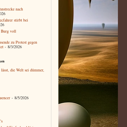
hnstrecke nach
026
cfahrer stirbt bei
026
 Burg voll
usende zu Protest gegen
et
- 8/3/2026
ken
lässt, die Welt sei dümmer,
uencer
- 8/5/2026
's