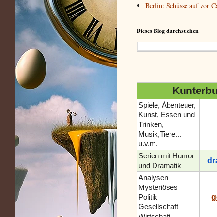
Berlin: Schüsse auf vor C
Dieses Blog durchsuchen
Kunterbun
Spiele, Ábenteuer,
Kunst, Essen und
Trinken,
Musik,Tiere...
u.v.m.
Serien mit Humor
dr
und Dramatik
Analysen
Mysteriöses
g
Politik
Gesellschaft
Wirtschaft