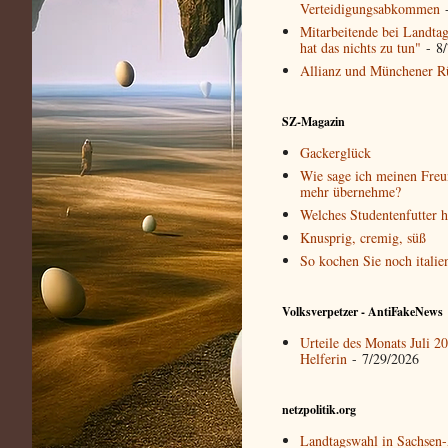
Verteidigungsabkommen
-
Mitarbeitende bei Landtag
hat das nichts zu tun"
- 8/
Allianz und Münchener Rü
SZ-Magazin
Gackerglück
Wie sage ich meinen Freun
mehr übernehme?
Welches Studentenfutter 
Knusprig, cremig, süß
So kochen Sie noch italie
Volksverpetzer - AntiFakeNews
Urteile des Monats Juli 
Helferin
- 7/29/2026
netzpolitik.org
Landtagswahl in Sachsen-A