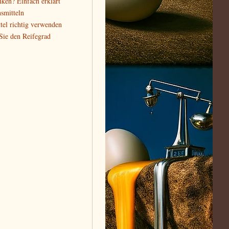
nken? Einfach erklärt
smitteln
tel richtig verwenden
 Sie den Reifegrad