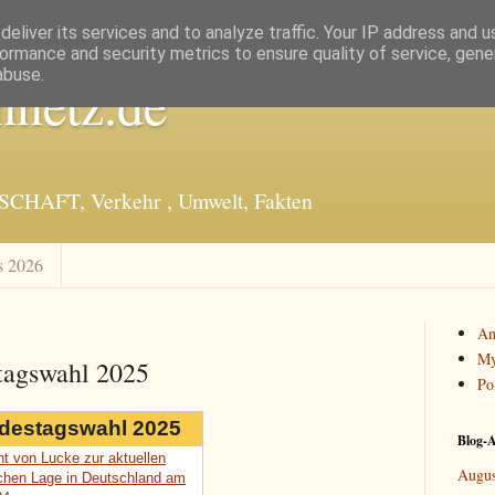
eliver its services and to analyze traffic. Your IP address and 
ormance and security metrics to ensure quality of service, gen
abuse.
nnetz.de
SCHAFT, Verkehr , Umwelt, Fakten
s 2026
An
My
tagswahl 2025
Po
destagswahl 2025
Blog-A
ht von Lucke zur aktuellen
Augus
schen Lage in Deutschland am