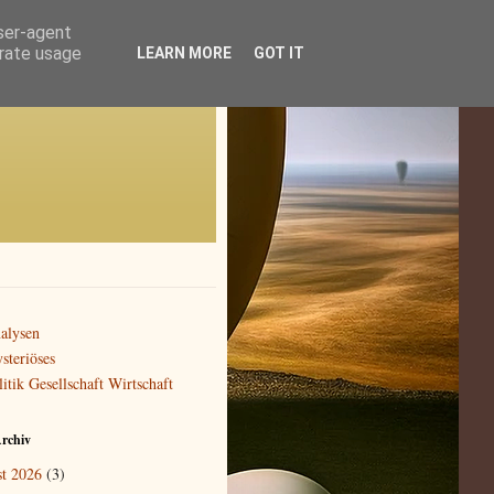
user-agent
erate usage
LEARN MORE
GOT IT
alysen
steriöses
litik Gesellschaft Wirtschaft
rchiv
t 2026
(3)