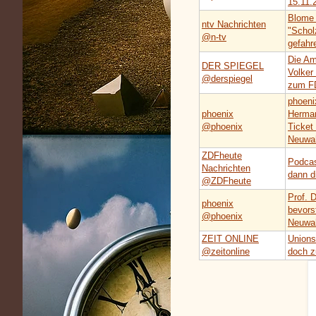
15.11.
Blome 
ntv Nachrichten
"Schol
@n-tv
gefahr
Die Amp
DER SPIEGEL
Volker
@derspiegel
zum FD
phoeni
phoenix
Herman
@phoenix
Ticket
Neuwa
ZDFheute
Podcas
Nachrichten
dann d
@ZDFheute
Prof. 
phoenix
bevors
@phoenix
Neuwah
ZEIT ONLINE
Unions
@zeitonline
doch 