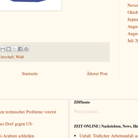
Nove
Oktob
Septe
Augus
Augus
Juli 
irtschaft
,
Wahl
Startseite
Älterer Post
ZDFheute
Wird geladen...
gen technischer Probleme vorerst
ches Dorf gegen US-
ZEIT ONLINE | Nachrichten, News, Hi
i-Arabien schließen
Unfall: Tödlicher Arbeitsunfall 