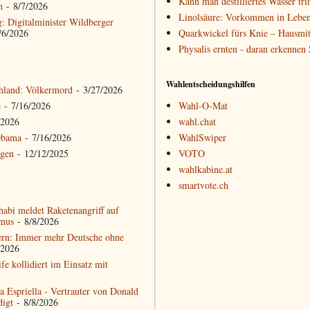
Kann man destilliertes Wasser tri
n
- 8/7/2026
Linolsäure: Vorkommen in Leben
g: Digitalminister Wildberger
/6/2026
Quarkwickel fürs Knie – Hausmit
Physalis ernten - daran erkennen
Wahlentscheidungshilfen
hland: Völkermord
- 3/27/2026
e
- 7/16/2026
Wahl-O-Mat
/2026
wahl.chat
Obama
- 7/16/2026
WahlSwiper
ngen
- 12/12/2025
VOTO
wahlkabine.at
smartvote.ch
abi meldet Raketenangriff auf
rmus
- 8/8/2026
ern: Immer mehr Deutsche ohne
/2026
ife kollidiert im Einsatz mit
 Espriella - Vertrauter von Donald
digt
- 8/8/2026