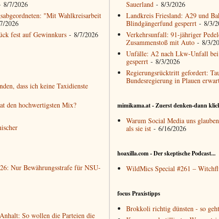
 8/7/2026
Sauerland
- 8/3/2026
sabgeordneten: "Mit Wahlkreisarbeit
Landkreis Friesland: A29 und Ba
7/2026
Blindgängerfund gesperrt
- 8/3/2
ck fest auf Gewinnkurs
- 8/7/2026
Verkehrsunfall: 91-jähriger Pedele
Zusammenstoß mit Auto
- 8/3/2
Unfälle: A2 nach Lkw-Unfall bei
gesperrt
- 8/3/2026
Regierungsrücktritt gefordert: Ta
Bundesregierung in Plauen erwart
den, dass ich keine Taxidienste
hat den hochwertigsten Mix?
mimikama.at - Zuerst denken-dann klic
Warum Social Media uns glauben 
nischer
als sie ist
- 6/16/2026
hoaxilla.com - Der skeptische Podcast...
2026: Nur Bewährungsstrafe für NSU-
WildMics Special #261 – Witchfl
focus Praxistipps
Brokkoli richtig dünsten - so geht
nhalt: So wollen die Parteien die