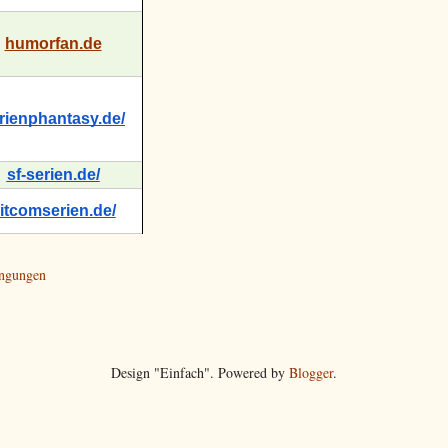
humorfan.de
rienphantasy.de/
sf-serien.de/
itcomserien.de/
ingungen
Design "Einfach". Powered by
Blogger
.