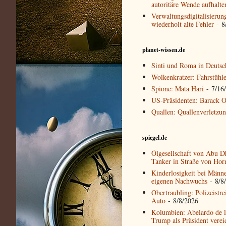
autoritäre Wende aufhalte
Verwaltungsdigitalisierun
wiederholt alte Fehler
- 8
planet-wissen.de
Sinti und Roma in Deutsc
Wolkenkratzer: Fahrstühl
Spione: Mata Hari
- 7/16
US-Präsidenten: Barack 
Quallen: Quallenverletzu
spiegel.de
Ölgesellschaft von Abu Dh
Tanker in Straße von Ho
Kinderlosigkeit bei Männ
eigenen Nachwuchs
- 8/8
Obertraubling: Polizeistre
Auto
- 8/8/2026
Kolumbien: Abelardo de la
Trump als Präsident verei