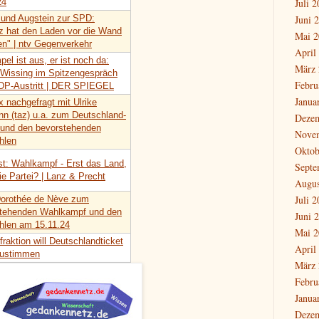
24
Juli 
und Augstein zur SPD:
Juni 
z hat den Laden vor die Wand
Mai 2
en" | ntv Gegenverkehr
April
el ist aus, er ist noch da:
März 
 Wissing im Spitzengespräch
Febru
P-Austritt | DER SPIEGEL
Janua
x nachgefragt mit Ulrike
n (taz) u.a. zum Deutschland-
Deze
 und den bevorstehenden
Nove
hlen
Oktob
t: Wahlkampf - Erst das Land,
Septe
ie Partei? | Lanz & Precht
Augus
Juli 
Dorothée de Nève zum
tehenden Wahlkampf und den
Juni 
len am 15.11.24
Mai 2
fraktion will Deutschlandticket
April
zustimmen
März 
Febru
Janua
Deze