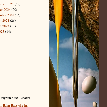
mber 2024
(55)
er 2024
(29)
mber 2024
(34)
t 2024
(26)
t 2023
(12)
2023
(14)
ntergründe und Debatten
auf Bahn-Baustelle im