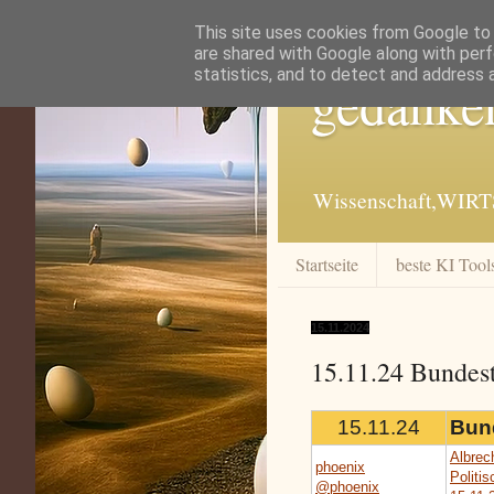
This site uses cookies from Google to d
are shared with Google along with perf
statistics, and to detect and address 
gedanke
Wissenschaft,WIRT
Startseite
beste KI Tool
15.11.2024
15.11.24 Bundes
15.11.24
Bun
Albrec
phoenix
Politi
@phoenix