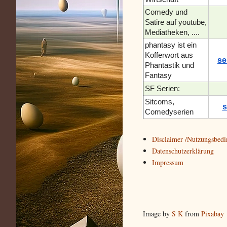
Comedy und
Satire auf youtube,
Mediatheken, ....
phantasy ist ein
Kofferwort aus
se
Phantastik und
Fantasy
SF Serien:
Sitcoms,
s
Comedyserien
Disclaimer /Nutzungsbed
Datenschutzerklärung
Impressum
Image by
S K
from
Pixabay