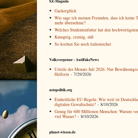
SZ-Magazin
Gackerglück
Wie sage ich meinen Freunden, dass ich keine T
mehr übernehme?
Welches Studentenfutter hat den hochwertigste
Knusprig, cremig, süß
So kochen Sie noch italienischer
Volksverpetzer - AntiFakeNews
Urteile des Monats Juli 2026: Nur Bewährungss
Helferin
- 7/29/2026
netzpolitik.org
Einheitliche EU-Regeln: Wie weit ist Deutschl
digitalen Gewaltschutz?
- 8/10/2026
Genug für 600 Millionen Menschen: Warum ver
viel Wasser?
- 8/10/2026
planet-wissen.de