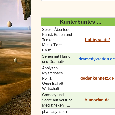
Kunterbuntes ...
Spiele, Ábenteuer,
Kunst, Essen und
hobbyrat.de/
Trinken,
Musik,Tiere...
u.v.m.
Serien mit Humor
dramedy-serien.de
und Dramatik
Analysen
Mysteriöses
gedankennetz.de
Politik
Gesellschaft
Wirtschaft
Comedy und
humorfan.de
Satire auf youtube,
Mediatheken, ....
phantasy ist ein