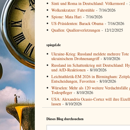
Sinti und Roma in Deutschland: Völkermord
- 
Wolkenkratzer: Fahrstühle
- 7/16/2026
Spione: Mata Hari
- 7/16/2026
US-Präsidenten: Barack Obama
- 7/16/2026
Quallen: Quallenverletzungen
- 12/12/2025
spiegel.de
Ukraine-Krieg: Russland meldete mehrere Tote 
ukrainischem Drohnenangriff
- 8/10/2026
Russland im Schattenkrieg mit Deutschland: Hy
und AfD-Reaktionen
- 8/10/2026
Leichtathletik-EM 2026 in Birmingham: Zeitpl
Entscheidungen, Favoriten
- 8/10/2026
Würselen: Mehr als 120 weitere Verdachtsfälle
Todespfleger
- 8/10/2026
USA: Alexandria Ocasio-Cortez will ihre Eizell
lassen
- 8/10/2026
Dieses Blog durchsuchen