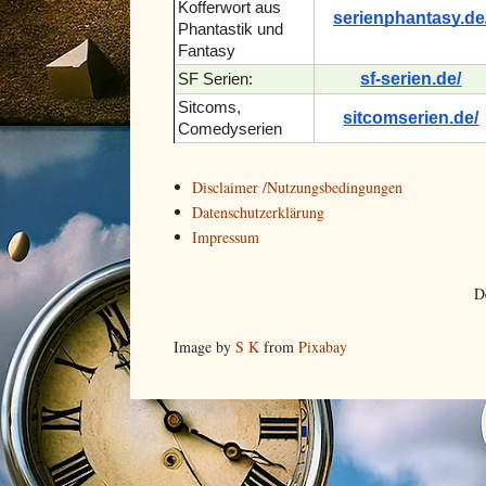
Kofferwort aus
serienphantasy.de
Phantastik und
Fantasy
sf-serien.de/
SF Serien:
Sitcoms,
sitcomserien.de/
Comedyserien
Disclaimer /Nutzungsbedingungen
Datenschutzerklärung
Impressum
D
Image by
S K
from
Pixabay