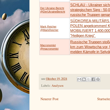
SCHLAU - Ukrainer sich
Der Ukraine-Bericht
strategischen Sieg - 50,
@DerUkraineBericht
russische Truppen genar
SÜDKOREA-MILITÄRS 
POLEN angekommen! 
Mark Reicher
@MarkReicher
MOBILISIERT 1.400.000 
"Heiligen Krieg" ‪
Russische Truppen stoß
Macronomist
km zum Wowtscha vor, 
@macronomist
melden Kämpfe in Selyd
um
Oktober 19, 2024
Labels:
Analysen
Neuerer Post
Startseit