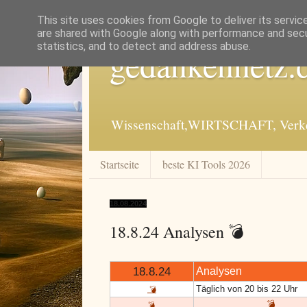
This site uses cookies from Google to deliver its servic
are shared with Google along with performance and secur
statistics, and to detect and address abuse.
gedankennetz.
Wissenschaft,WIRTSCHAFT, Verkeh
Startseite
beste KI Tools 2026
18.08.2024
18.8.24 Analysen 💣
18.8.24
Analysen
Täglich von 20 bis 22 Uhr
💣
💣
💣