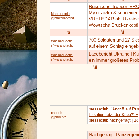
Russische Truppen E
Mykolaivka & schneiden
Macronomist
@macronomist
VUHLEDAR ab, Ukraine v
Wowtscha Brückenkopf!
💣
💣
700 Soldaten und 27 Sie
War and tactic
@warandtactic
auf einem Schlag eingek
Lagebericht Ukraine | Ku
War and tactic
@warandtactic
ein immer größeres Pro
💣
presseclub: "Angriff auf Rus
phoenix
Eskaliert jetzt der Krieg?" +
@phoenix
presseclub nachgefragt | 18
Nachgefragt: Panzergene