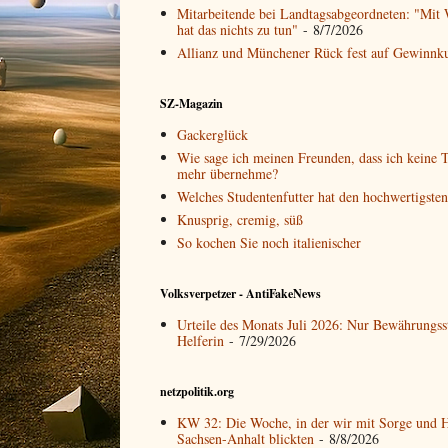
Mitarbeitende bei Landtagsabgeordneten: "Mit 
hat das nichts zu tun"
- 8/7/2026
Allianz und Münchener Rück fest auf Gewinnk
SZ-Magazin
Gackerglück
Wie sage ich meinen Freunden, dass ich keine T
mehr übernehme?
Welches Studentenfutter hat den hochwertigste
Knusprig, cremig, süß
So kochen Sie noch italienischer
Volksverpetzer - AntiFakeNews
Urteile des Monats Juli 2026: Nur Bewährungss
Helferin
- 7/29/2026
netzpolitik.org
KW 32: Die Woche, in der wir mit Sorge und 
Sachsen-Anhalt blickten
- 8/8/2026