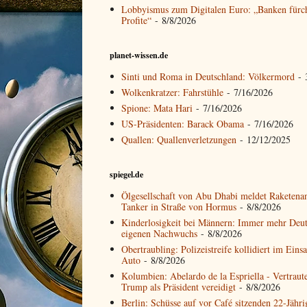
Lobbyismus zum Digitalen Euro: „Banken fürc
Profite“
- 8/8/2026
planet-wissen.de
Sinti und Roma in Deutschland: Völkermord
- 
Wolkenkratzer: Fahrstühle
- 7/16/2026
Spione: Mata Hari
- 7/16/2026
US-Präsidenten: Barack Obama
- 7/16/2026
Quallen: Quallenverletzungen
- 12/12/2025
spiegel.de
Ölgesellschaft von Abu Dhabi meldet Raketenan
Tanker in Straße von Hormus
- 8/8/2026
Kinderlosigkeit bei Männern: Immer mehr Deu
eigenen Nachwuchs
- 8/8/2026
Obertraubling: Polizeistreife kollidiert im Eins
Auto
- 8/8/2026
Kolumbien: Abelardo de la Espriella - Vertrau
Trump als Präsident vereidigt
- 8/8/2026
Berlin: Schüsse auf vor Café sitzenden 22-Jähr