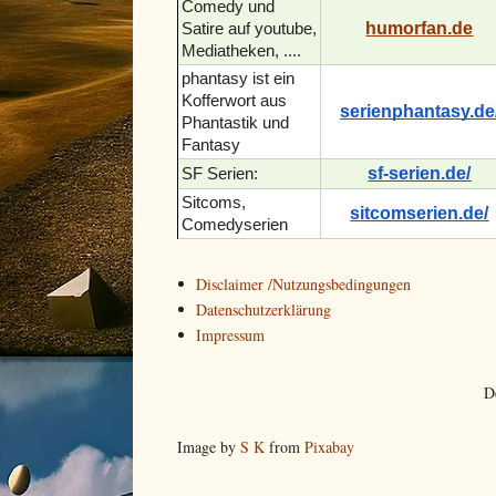
Comedy und
humorfan.de
Satire auf youtube,
Mediatheken, ....
phantasy ist ein
Kofferwort aus
serienphantasy.de
Phantastik und
Fantasy
sf-serien.de/
SF Serien:
Sitcoms,
sitcomserien.de/
Comedyserien
Disclaimer /Nutzungsbedingungen
Datenschutzerklärung
Impressum
D
Image by
S K
from
Pixabay