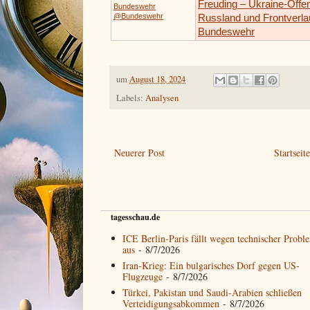
Freuding – Ukraine-Offen
Bundeswehr
@Bundeswehr
Russland und Frontverlau
Bundeswehr
um
August 18, 2024
Labels:
Analysen
Neuerer Post
Startseit
tagesschau.de
ICE Berlin-Paris fällt wegen technischer Probl
aus
- 8/7/2026
Iran-Krieg: Ein bulgarisches Dorf gegen US-
Flugzeuge
- 8/7/2026
Türkei, Pakistan und Saudi-Arabien schließen
Verteidigungsabkommen
- 8/7/2026