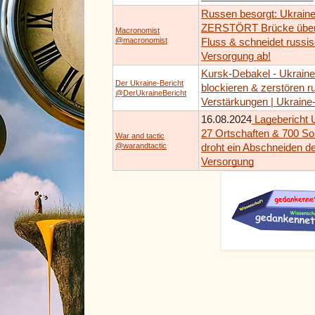
Russen besorgt: Ukrain
ZERSTÖRT Brücke übe
Macronomist
@macronomist
Fluss & schneidet russi
Versorgung ab!
Kursk-Debakel - Ukraine
Der Ukraine-Bericht
blockieren & zerstören r
@DerUkraineBericht
Verstärkungen | Ukraine
16.08.2024
Lagebericht U
27 Ortschaften & 700 So
War and tactic
@warandtactic
droht ein Abschneiden d
Versorgung