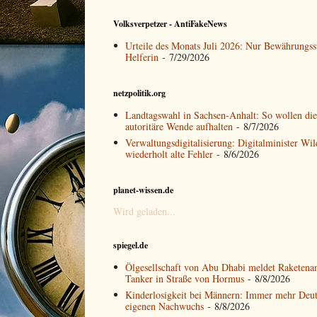
Volksverpetzer - AntiFakeNews
Urteile des Monats Juli 2026: Nur Bewährungss
Helferin
- 7/29/2026
netzpolitik.org
Landtagswahl in Sachsen-Anhalt: So wollen die
autoritäre Wende aufhalten
- 8/7/2026
Verwaltungsdigitalisierung: Digitalminister Wi
wiederholt alte Fehler
- 8/6/2026
planet-wissen.de
Wird geladen...
spiegel.de
Ölgesellschaft von Abu Dhabi meldet Raketenan
Tanker in Straße von Hormus
- 8/8/2026
Kinderlosigkeit bei Männern: Immer mehr Deu
eigenen Nachwuchs
- 8/8/2026