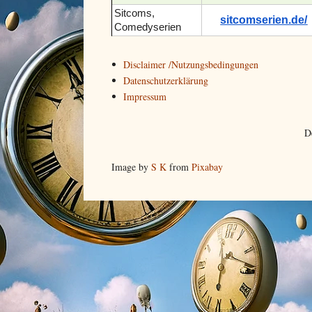
Sitcoms,
sitcomserien.de/
Comedyserien
Disclaimer /Nutzungsbedingungen
Datenschutzerklärung
Impressum
D
Image by
S K
from
Pixabay