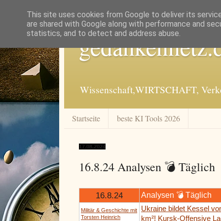
This site uses cookies from Google to deliver its servic
are shared with Google along with performance and secur
statistics, and to detect and address abuse.
gedankennetz.
Wissenschaft,WIRTSCHAFT, Verkeh
Startseite
beste KI Tools 2026
17.08.2024
16.8.24 Analysen 💣 Täglich
16.8.24
Analysen 💣 Täglich
Ukraine bildet Kessel vo
Militär & Geschichte mit
Torsten Heinrich
km²! Kursk-Offensive La