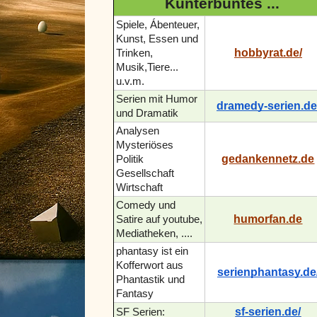
Kunterbuntes ...
Spiele, Ábenteuer,
Kunst, Essen und
hobbyrat.de/
Trinken,
Musik,Tiere...
u.v.m.
Serien mit Humor
dramedy-serien.de
und Dramatik
Analysen
Mysteriöses
gedankennetz.de
Politik
Gesellschaft
Wirtschaft
Comedy und
humorfan.de
Satire auf youtube,
Mediatheken, ....
phantasy ist ein
Kofferwort aus
serienphantasy.de
Phantastik und
Fantasy
sf-serien.de/
SF Serien: