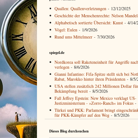
Quallen: Quallenverletzungen
- 12/12/2025
Geschichte der Menschenrechte: Nelson Mandel
Alphabetisch sortierte Übersicht: Kunst
- 4/14/
Vögel: Eulen
- 1/9/2026
Rund ums Mittelmeer
- 7/30/2026
spiegel.de
Nordkorea soll Raketeneinheit für Angriffe nac
verlegen
- 8/6/2026
Gianni Infantino: Fifa-Spitze stellt sich bei Not
Rabat, Marokko hinter ihren Präsidenten
- 8/5/
USA stellen zusätzlich 242 Millionen Dollar fü
Bekämpfung bereit
- 8/5/2026
Fall Jeffrey Epstein: New Mexico verklagt US-
Justizministerium - »Zorro-Ranch« im Fokus
- 
Türkei und PKK: Parlament bringt eingeschrän
für PKK-Kämpfer auf den Weg
- 8/5/2026
Dieses Blog durchsuchen