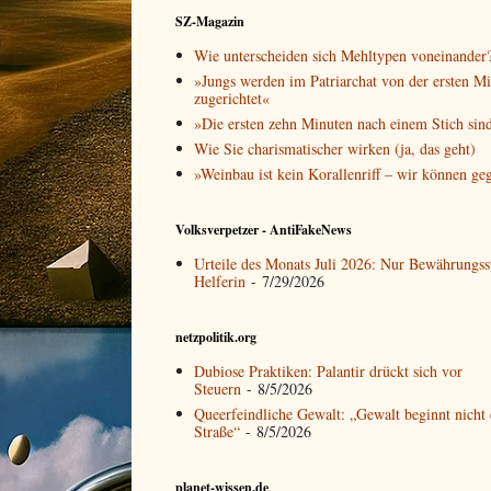
SZ-Magazin
Wie unterscheiden sich Mehltypen voneinander
»Jungs werden im Patriarchat von der ersten M
zugerichtet«
»Die ersten zehn Minuten nach einem Stich sin
Wie Sie charismatischer wirken (ja, das geht)
»Weinbau ist kein Korallenriff – wir können ge
Volksverpetzer - AntiFakeNews
Urteile des Monats Juli 2026: Nur Bewährungss
Helferin
- 7/29/2026
netzpolitik.org
Dubiose Praktiken: Palantir drückt sich vor
Steuern
- 8/5/2026
Queerfeindliche Gewalt: „Gewalt beginnt nicht 
Straße“
- 8/5/2026
planet-wissen.de