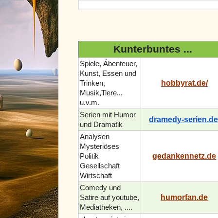
Kunterbuntes ...
Spiele, Ábenteuer,
Kunst, Essen und
hobbyrat.de/
Trinken,
Musik,Tiere...
u.v.m.
Serien mit Humor
dramedy-serien.de
und Dramatik
Analysen
Mysteriöses
gedankennetz.de
Politik
Gesellschaft
Wirtschaft
Comedy und
humorfan.de
Satire auf youtube,
Mediatheken, ....