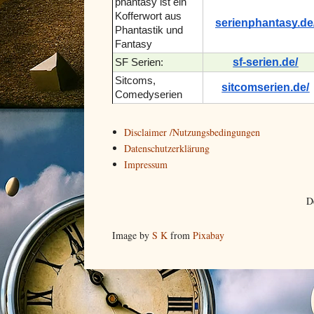
phantasy ist ein
Kofferwort aus
serienphantasy.de
Phantastik und
Fantasy
sf-serien.de/
SF Serien:
Sitcoms,
sitcomserien.de/
Comedyserien
Disclaimer /Nutzungsbedingungen
Datenschutzerklärung
Impressum
D
Image by
S K
from
Pixabay