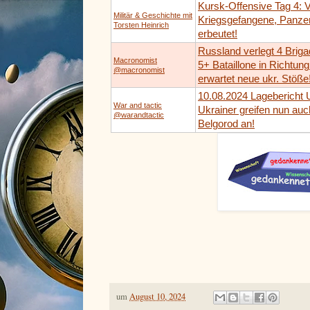
Kursk-Offensive Tag 4: V
Militär & Geschichte mit
Kriegsgefangene, Panze
Torsten Heinrich
erbeutet!
Russland verlegt 4 Brig
Macronomist
5+ Bataillone in Richtun
@macronomist
erwartet neue ukr. Stöße
10.08.2024 Lagebericht U
War and tactic
Ukrainer greifen nun auc
@warandtactic
Belgorod an!
um
August 10, 2024